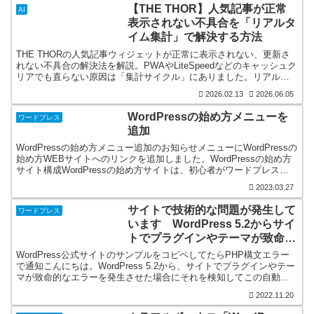
【THE THOR】人気記事が正常
AI
表示されない不具合を「リアルタ
イム集計」で解決する方法
THE THORの人気記事ウィジェットが正常に表示されない、更新さ
れない不具合の解決法を解説。PWAやLiteSpeedなどのキャッシュク
リアでも直らない原因は「集計サイクル」にありました。リアルタ
イム集計への切り替えなど、今すぐ試せる具体的な対処手順をまと
2026.02.13
2026.06.05
めています。
WordPressの始め方メニューを
ワードプレス
追加
WordPressの始め方メニュー追加のお知らせメニューにWordPressの
始め方WEBサイトへのリンクを追加しました。WordPressの始め方
サイト構成WordPressの始め方サイトは、初心者がワードプレスを
勉強するための有益な情報...
2023.03.27
サイトで技術的な問題が発生して
ワードプレス
います WordPress 5.2からサイ
トでプラグインやテーマが致命的
なエラーを発生させた場合に通知
WordPress公式サイトのサンプルをコピペしてたらPHP構文エラー
で通知こんにちは。WordPress 5.2から、サイトでプラグインやテー
マが致命的なエラーを発生させた場合にそれを検知してこの自動メ
ールでお知らせする機能が追加されまし...
2022.11.20