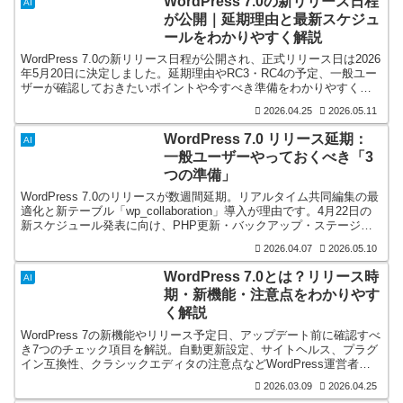
WordPress 7.0の新リリース日程
AI
が公開｜延期理由と最新スケジュ
ールをわかりやすく解説
WordPress 7.0の新リリース日程が公開され、正式リリース日は2026
年5月20日に決定しました。延期理由やRC3・RC4の予定、一般ユー
ザーが確認しておきたいポイントや今すべき準備をわかりやすく解
説します。
2026.04.25
2026.05.11
WordPress 7.0 リリース延期：
AI
一般ユーザーやっておくべき「3
つの準備」
WordPress 7.0のリリースが数週間延期。リアルタイム共同編集の最
適化と新テーブル「wp_collaboration」導入が理由です。4月22日の
新スケジュール発表に向け、PHP更新・バックアップ・ステージン
グ検証など今すぐできる準備を解説します。
2026.04.07
2026.05.10
WordPress 7.0とは？リリース時
AI
期・新機能・注意点をわかりやす
く解説
WordPress 7の新機能やリリース予定日、アップデート前に確認すべ
き7つのチェック項目を解説。自動更新設定、サイトヘルス、プラグ
イン互換性、クラシックエディタの注意点などWordPress運営者が
知っておくべき対策を紹介。
2026.03.09
2026.04.25