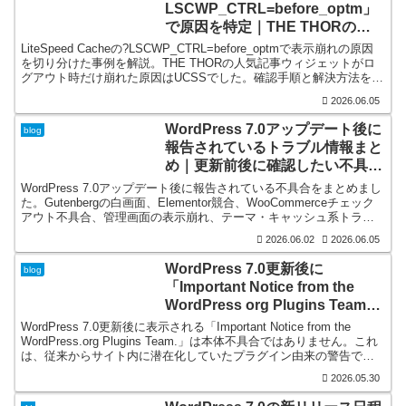
LSCWP_CTRL=before_optm」
で原因を特定｜THE THORのウ
ィジェットがログアウト時だけ崩
LiteSpeed Cacheの?LSCWP_CTRL=before_optmで表示崩れの原因
る
を切り分けた事例を解説。THE THORの人気記事ウィジェットがロ
グアウト時だけ崩れた原因はUCSSでした。確認手順と解決方法を分
かりやすく紹介します。
2026.06.05
WordPress 7.0アップデート後に
blog
報告されているトラブル情報まと
め｜更新前後に確認したい不具合
と対処法
WordPress 7.0アップデート後に報告されている不具合をまとめまし
た。Gutenbergの白画面、Elementor競合、WooCommerceチェック
アウト不具合、管理画面の表示崩れ、テーマ・キャッシュ系トラブ
ルの症状と対処法を分かりやすく解説します。
2026.06.02
2026.06.05
WordPress 7.0更新後に
blog
「Important Notice from the
WordPress org Plugins Team」
が表示
WordPress 7.0更新後に表示される「Important Notice from the
WordPress.org Plugins Team.」は本体不具合ではありません。これ
は、従来からサイト内に潜在化していたプラグイン由来の警告で
す。原因と確認手順、対処法を解説します。
2026.05.30