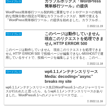
カラフルボックス「WordPress
ワードプレス
簡単移行ツール」の提供
WordPress簡単移行ツール契約時に重要なサイトやデーターの地域
的な危険分散の指定が可能なカラフルボックスが、無料で使える
「WordPress簡単移行ツール」の提供を始めました。カラフルボッ
クスでは、「WordPress簡単移行ツールは...
2022.11.19
このページは動作していません
ワードプレス
現在このリクエストを処理できま
せん HTTP ERROR 500
このページは動作していません 現在このリクエストを処理できま
せん HTTP ERROR 500 で投稿ページが編集できないMIXHOSTで運
用しているサイトで、投稿ページを編集しようとすると、このペー
ジは動作していません******.com...
2022.11.18
wp6.1.1メンテナンスリリース
ワードプレス
Media: decoding=”async”
breaks my site
wp6.1.1メンテナンスリリース先日WordPress6.1へのメジャーリリー
スが行われたと思ったら、もうwp6.1.1メンテナンスリリースがあり
ました。WordPress6.1へのメジャーリリースでは、
decoding="async"の...
2022.11.16