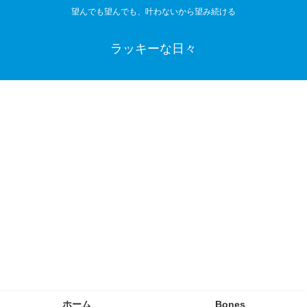
望んでも望んでも、叶わないから望み続ける
ラッキーな日々
ホーム
Bones