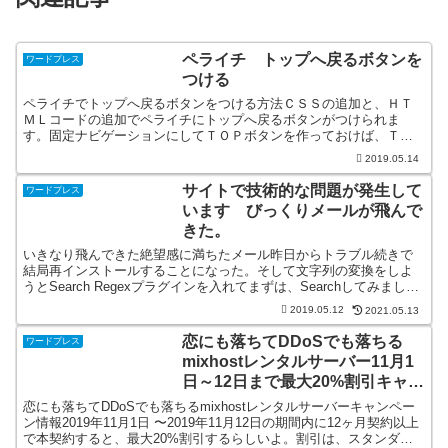
ペライチ トップへ戻るボタンを
ワードプレス
つける
ペライチでトップへ戻るボタンをつける方法ＣＳＳの追加と、ＨＴ
ＭＬコードの追加でペライチにトップへ戻るボタンがつけられま
す。固定ナビゲーションにしてＴＯＰボタンを作っておけば、ＴＯ
Ｐへ戻る機能は付けられますが、ＣＳＳとＨＴＭＬコードの追加で
2019.05.14
普...
サイトで技術的な問題が発生して
ワードプレス
います びっくりメールが飛んで
きた。
いきなり飛んできた絶望感に満ちたメール昨日からトラブル続きで
結局再インストールすることになった。そして文字列の変換をしよ
うとSearch Regexプラグインを入れてまずは、Searchしてみまし
た。しばらくするとそのメールが飛んできた。件...
2019.05.12
2021.05.13
恋にも落ちてDDoSでも落ちる
ワードプレス
mixhostレンタルサーバー11月1
日～12日まで最大20%割引キャン
ペーンやってるぞ
恋にも落ちてDDoSでも落ちるmixhostレンタルサーバーキャンペー
ン情報2019年11月1日 〜2019年11月12日の期間内に12ヶ月契約以上
で本契約すると、最大20%割引するらしいよ。割引は、スタンダー