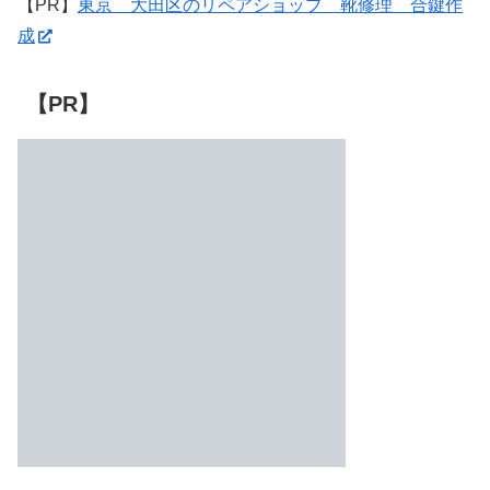
【PR】
東京 大田区のリペアショップ 靴修理 合鍵作
成
【PR】