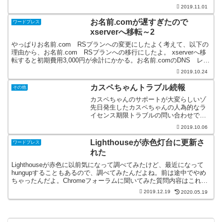
ドプラン（12ヶ月契約以上）：...
2019.11.01
お名前.comが遅すぎたので
ワードプレス
xserverへ移転～2
やっぱりお名前.com RSプランへの変更にしたよく考えて、以下の
理由から、お名前.com RSプランへの移行にしたよ。 xserverへ移
転すると初期費用3,000円が余計にかかる。お名前.comのDNS レコ
ードの書き換えにつながりにく...
2019.10.24
カスペちゃんトラブル続報
その他
カスペちゃんのサポートが大変らしいゾ
先日発生したカスペちゃんの人為的なラ
イセンス期限トラブルの問い合わせでサ
ポートが大変らしいメールが届いた。9月
2019.10.06
30日に弊社製品の一部で発生いたしまし
た、ライセンス期間の誤表示による影響
Lighthouseが赤色灯台に更新さ
ワードプレス
で現在、カスペルスキ...
れた
Lighthouseが赤色に以前気になって調べてみたけど、最近になって
hungupすることもあるので、調べてみたんだよね。前は途中でやめ
ちゃったんだよ。Chromeフォーラムに聞いてみた質問内容はこれ、
crom拡張機能のlighthouse...
2019.12.19
2020.05.19