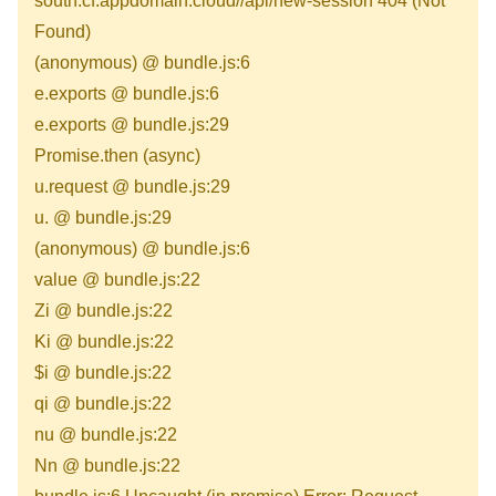
south.cf.appdomain.cloud//api/new-session 404 (Not
Found)
(anonymous) @ bundle.js:6
e.exports @ bundle.js:6
e.exports @ bundle.js:29
Promise.then (async)
u.request @ bundle.js:29
u.
@ bundle.js:29
(anonymous) @ bundle.js:6
value @ bundle.js:22
Zi @ bundle.js:22
Ki @ bundle.js:22
$i @ bundle.js:22
qi @ bundle.js:22
nu @ bundle.js:22
Nn @ bundle.js:22