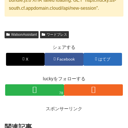
bundle.js:6 XHR failed loading: GET “https://lucky.us-
south.cf.appdomain.cloud//api/new-session”.
WatsonAssistant
ワードプレス
シェアする
X
Facebook
はてブ
luckyをフォローする
78
スポンサーリンク
関連記事