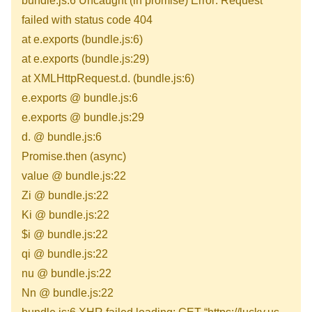
bundle.js:6 Uncaught (in promise) Error: Request
failed with status code 404
at e.exports (bundle.js:6)
at e.exports (bundle.js:29)
at XMLHttpRequest.d.
(bundle.js:6)
e.exports @ bundle.js:6
e.exports @ bundle.js:29
d.
@ bundle.js:6
Promise.then (async)
value @ bundle.js:22
Zi @ bundle.js:22
Ki @ bundle.js:22
$i @ bundle.js:22
qi @ bundle.js:22
nu @ bundle.js:22
Nn @ bundle.js:22