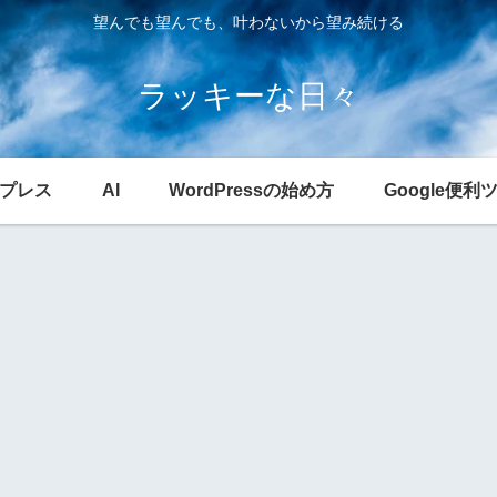
望んでも望んでも、叶わないから望み続ける
ラッキーな日々
プレス
AI
WordPressの始め方
Google便