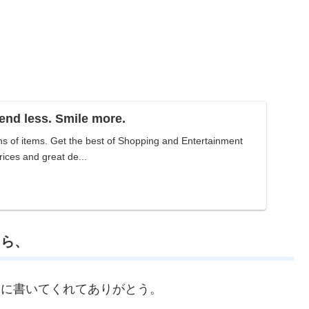
nd less. Smile more.
ns of items. Get the best of Shopping and Entertainment
rices and great de...
ちら、
omに書いてくれてありがとう。