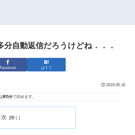
。多分自動返信だろうけどね．．．
Facebook
はてブ
2019.05.16
は
約5分
で読めます。
目次