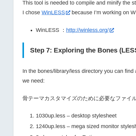
This tool is needed to compile and minify the s
I chose
WinLESS
because I’m working on W
WinLESS ：
http://winless.org/
Step 7: Exploring the Bones (LES
In the bones/library/less directory you can find
we need:
骨テーマカスタマイズのために必要なファイ
1030up.less – desktop stylesheet
1240up.less – mega sized monitor styles