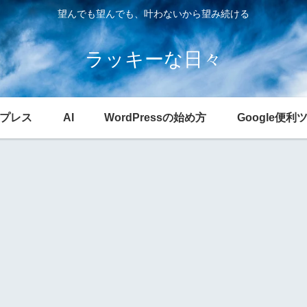
望んでも望んでも、叶わないから望み続ける
ラッキーな日々
プレス
AI
WordPressの始め方
Google便