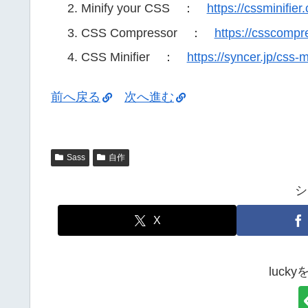
Minify your CSS ：
https://cssminifier
CSS Compressor ：
https://csscompre
CSS Minifier ：
https://syncer.jp/css-m
前へ戻る
次へ進む
Sass
自作
シ
X
luck