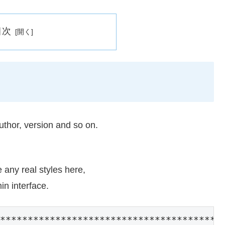
目次
uthor, version and so on.
any real styles here,
in interface.
****************************************
