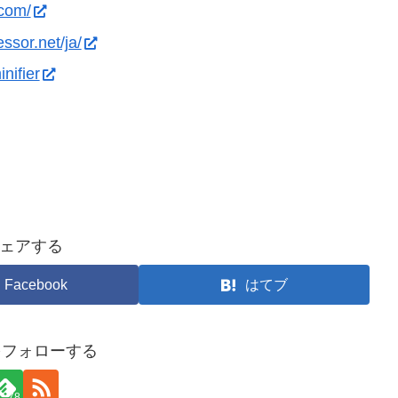
.com/
ssor.net/ja/
inifier
ェアする
Facebook
はてブ
yをフォローする
78