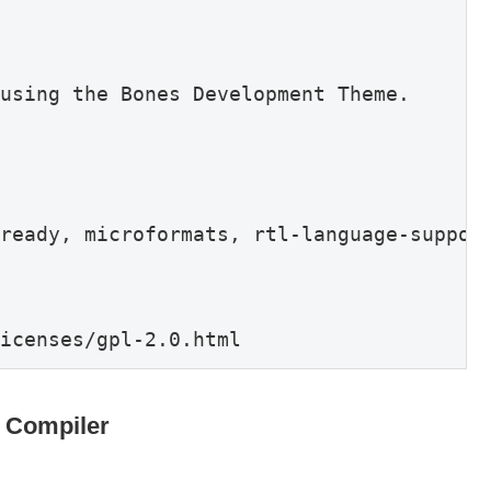
using the Bones Development Theme.

ready, microformats, rtl-language-support
icenses/gpl-2.0.html
 Compiler