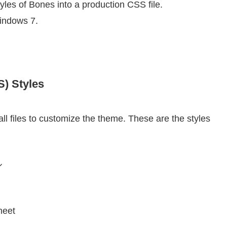
tyles of Bones into a production CSS file.
indows 7.
S) Styles
 all files to customize the theme. These are the styles
ル
heet