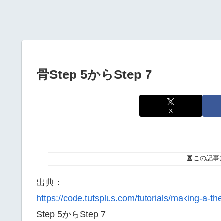
骨Step 5からStep 7
X
この記事
出典：
https://code.tutsplus.com/tutorials/making-a-
Step 5からStep 7