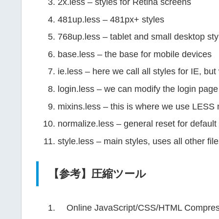
2x.less – styles for Retina screens
481up.less – 481px+ styles
768up.less – tablet and small desktop st
base.less – the base for mobile devices
ie.less – here we call all styles for IE, b
login.less – we can modify the login pag
mixins.less – this is where we use LESS 
normalize.less – general reset for default 
style.less – main styles, uses all other fil
【参考】圧縮ツール
Online JavaScript/CSS/HTML Compre