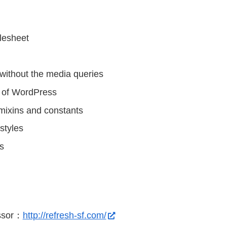
ylesheet
ut without the media queries
e of WordPress
mixins and constants
styles
es
ssor：
http://refresh-sf.com/