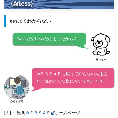
lessよくわからない
SassだのLessだのよくわからん。
ラッキー
ＷＥＢＳＡＥに戻って知らない人用の
とこ読めこんな様にかいてあったぞ。
やりすぎ君
以下 出典
ＷＥＢＳＡＥ
ホームページ