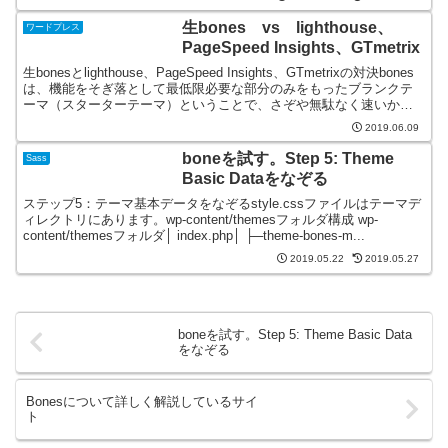
生bones vs lighthouse、
ワードプレス
PageSpeed Insights、GTmetrix
生bonesとlighthouse、PageSpeed Insights、GTmetrixの対決bones
は、機能をそぎ落として最低限必要な部分のみをもったブランクテ
ーマ（スターターテーマ）ということで、さぞや無駄なく速いかと
思いlight...
2019.06.09
boneを試す。Step 5: Theme
Sass
Basic Dataをなぞる
ステップ5：テーマ基本データをなぞるstyle.cssファイルはテーマデ
ィレクトリにあります。wp-content/themesフォルダ構成 wp-
content/themesフォルダ│ index.php│ ├─theme-bones-m...
2019.05.22
2019.05.27
boneを試す。Step 5: Theme Basic Data
をなぞる
Bonesについて詳しく解説しているサイ
ト