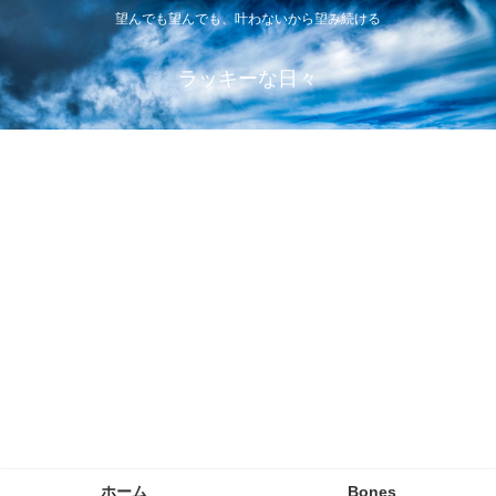
望んでも望んでも、叶わないから望み続ける
ラッキーな日々
ホーム
Bones