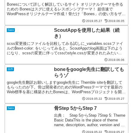
Bonesについて詳しく解説しているサイト オリジナルテーマを作る
ための Bonesはスグに使えるレスポンシブテーマ！ 超倍速で
WordPressオリジナルテーマ作成！骨だけ「Bones」の使い方をザッ
クリと 八谷大岳の覚え書きブログ Wo...
2019.05.27
2019.06.05
ScoutAppを使用した結果（続
Sass
き）
scss変更後にファイルを比較してみる試しに_variables.scssファイ
ルの$text-color: をいじってみると。ScoutAppのlog画面は下のよう
になり、scssの変更に伴ってcssのstyle.cssが変更されたみたい...
2019.06.06
boneをgoogle先生に翻訳しても
自作
らうゾ
google先生翻訳お願いしますgoogle先生に Themble siteを翻訳して
もらったのが下。骨は開発者のためのWordPressテーマです最新の
Web標準を基に構築されたBonesは、WordPressプロジェクトを開始
するための...
2019.05.22
2019.05.27
骨Step 5からStep 7
Sass
出典： Step 5からStep 7Step 5: Theme
Basic DataThis is the place of theme
name, description, author, version and so
on. The s...
2019.05.22
2019.05.27