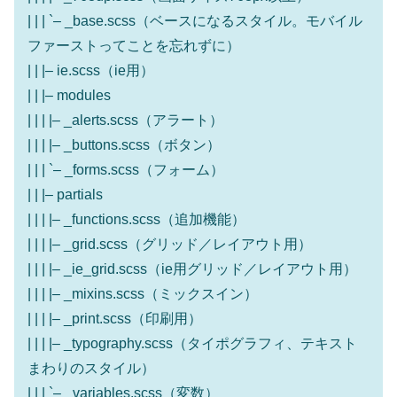
| | | `– _base.scss（ベースになるスタイル。モバイル
ファーストってことを忘れずに）
| | |– ie.scss（ie用）
| | |– modules
| | | |– _alerts.scss（アラート）
| | | |– _buttons.scss（ボタン）
| | | `– _forms.scss（フォーム）
| | |– partials
| | | |– _functions.scss（追加機能）
| | | |– _grid.scss（グリッド／レイアウト用）
| | | |– _ie_grid.scss（ie用グリッド／レイアウト用）
| | | |– _mixins.scss（ミックスイン）
| | | |– _print.scss（印刷用）
| | | |– _typography.scss（タイポグラフィ、テキスト
まわりのスタイル）
| | | `– _variables.scss（変数）