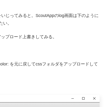
olor: をいじってみると。ScoutAppのlog画面は下のように
みたい。
にアップロード上書きしてみる。
xt-color: を元に戻してcssフォルダをアップロードして