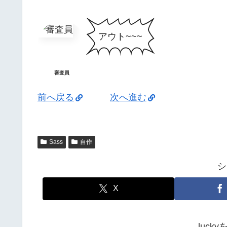
アウト~~~
審査員
前へ戻る
次へ進む
Sass
自作
シ
X
luck