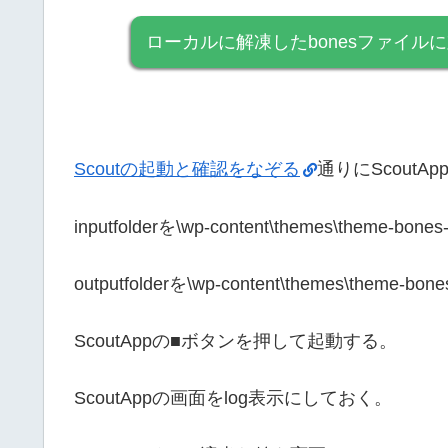
ローカルに解凍したbonesファイ
Scoutの起動と確認をなぞる
通りにScoutApp
inputfolderを\wp-content\themes\theme-bone
outputfolderを\wp-content\themes\theme-bon
ScoutAppの■ボタンを押して起動する。
ScoutAppの画面をlog表示にしておく。