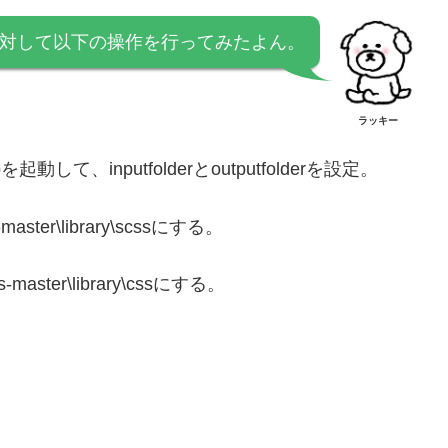
ルに対して以下の操作を行ってみたよん。
ラッキー
を起動して、inputfolderとoutputfolderを設定。
s-master\library\scssにする。
es-master\library\cssにする。