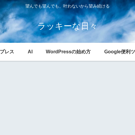
望んでも望んでも、叶わないから望み続ける
ラッキーな日々
プレス
AI
WordPressの始め方
Google便