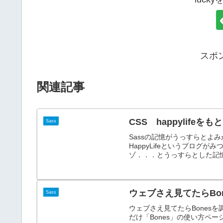
スポ
関連記事
CSS happylifeを
Sass
Sassの記憶がうっすらとよ
HappyLifeというブロ
ゾ．．．とうっすらとした記憶
ウェブさえ見てたらBo
Sass
ウェブさえ見てたらBones
だけ「Bones」の使い方ページが面白