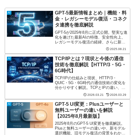
GPT-5最新情報まとめ｜機能・料
AI
金・レガシーモデル復活・コネク
タ連携を徹底解説
GPT-5が2025年8月に正式公開。堅実な進
化を遂げた最新AIの特徴、安全性向上、
レガシーモデル復活の経緯、さらに新機
能「コネクタ」による外部サービス連携
2025.08.21
まで徹底解説。
TCP/IPとは？現状と今後の通信
AI
技術を徹底解説【HTTP/3・5G・
6G時代】
TCP/IPの仕組みと現状、HTTP/3・
QUIC・5G・6G時代の通信技術の変化を
分かりやすく解説。TCPとIPの違い、
HTTP/1.1・HTTP/2・HTTP/3の比較、今
2026.03.21
2026.03.29
後の通信の進化まで詳しく紹介します。
GPT-5 UI変更：Plusユーザーと
AI
無料ユーザーの違いを解説
【2025年8月最新版】
2025年8月のGPT-5 UI変更を徹底解説。
Plusと無料ユーザーの違いや、新モデル
選択機能、旧モデル復活の背景をわかり