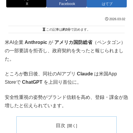
X
Facebook
はてブ
2026.03.02
この記事は
約3分
で読めます。
米AI企業
Anthropic
が
アメリカ国防総省
（ペンタゴン）
の一部要請を拒否し、政府契約を失ったと報じられまし
た。
ところが数日後、同社のAIアプリ
Claude
は米国App
Storeで
ChatGPT
を上回り首位に。
安全性重視の姿勢がブランド信頼を高め、登録・課金が急
増したと伝えられています。
目次