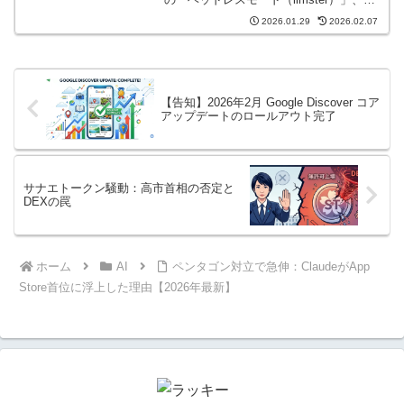
力なCLIツール「lms」の使い方まで網
2026.01.29
2026.02.07
羅。単なるチャットアプリから、最強の
自前AIインフラへと進化した新機能を今
すぐチェック。
【告知】2026年2月 Google Discover コア
アップデートのロールアウト完了
サナエトークン騒動：高市首相の否定と
DEXの罠
ホーム
AI
ペンタゴン対立で急伸：ClaudeがApp
Store首位に浮上した理由【2026年最新】