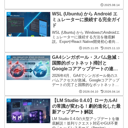
やすくまとめました。
2025.08.14
WSL (Ubuntu) から Android エ
AI
ミュレーターに接続する完全ガイ
ド
WSL (Ubuntu) から WindowsのAndroidエ
ミュレーターに接続する方法を徹底解
説。ExpoやReact Native開発初心者向け
に、ADB接続や環境変数の設定、シンボ
2025.11.05
2025.11.13
リックリンクの作成まで、複雑な設定を
ステップバイステップで簡単に実現しま
GA4シンガポール・スパム急減：
AI
す。
国際的ボットネット掃討と
Googleコアアップデートの連動
か
2026年4月、GA4でシンガポール発のス
パムアクセスが急減。Googleコアアップ
デートの完了と国際的なボットネット掃
討作戦「Operation Masquerade」の連動
2026.04.10
2026.04.14
を徹底分析。アクセス減少の正体と、デ
ータ正常化の背景を考察。
【LM Studio 0.4.0】ローカルAI
AI
の常識が変わる！劇的進化した最
新アップデート解説
LM Studio 0.4.0の大型アップデートを徹
底解説！並列リクエスト対応やGUI不要
の「ヘッドレスモード（llmster）」、強