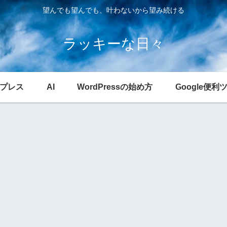
望んでも望んでも、叶わないから望み続ける
ラッキーな日々
プレス
AI
WordPressの始め方
Google便