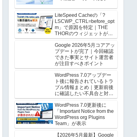
LiteSpeed Cacheの「?
LSCWP_CTRL=before_opt
m」で原因を特定｜THE
THORのウィジェットがロ
グアウト時だけ崩る
Google 2026年5月コアアッ
プデートが完了｜今回確認
できた事実とサイト運営者
が注目すべきポイント
WordPress 7.0アップデー
ト後に報告されているトラ
ブル情報まとめ｜更新前後
に確認したい不具合と対処
法
WordPress 7.0更新後に
「Important Notice from the
WordPress org Plugins
Team」が表示
【2026年5月最新】Google