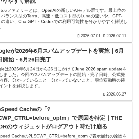
かりやすく解説
T-5.6ファミリーとは、OpenAIの新しいAIモデル群です。最上位の
l、バランス型のTerra、高速・低コスト型のLunaの違いや、GPT-
5との違い、ChatGPT・Codexでの利用可能性を分かりやすく解説し
。
2026.07.01
2026.07.11
oogleが2026年6月スパムアップデートを実施｜6月
4日開始・6月26日完了
gleは2026年6月24日から26日にかけてJune 2026 spam updateを
しました。今回のスパムアップデートの開始・完了日時、公式発
内容、分かっていること・分かっていないこと、順位変動時の確
イントを解説します。
2026.06.27
teSpeed Cacheの「?
CWP_CTRL=before_optm」で原因を特定｜THE
HORのウィジェットがログアウト時だけ崩る
eSpeed Cacheの?LSCWP_CTRL=before_optmで表示崩れの原因を