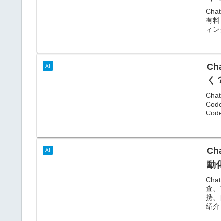
Ch
有料
ィン
Ch
AI
く
Ch
Co
Co
Ch
AI
動
Ch
査、
携、
紹介