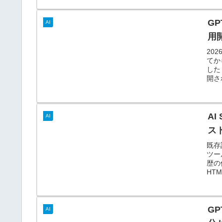
GP
AI
用
202
てか
した
開され
AI
AI
ス
既存
ツー
歴の
HTML
GP
AI