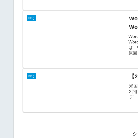
Wo
blog
Wo
Wor
Wor
は、
原因
【
blog
米国
2回
デー
シ