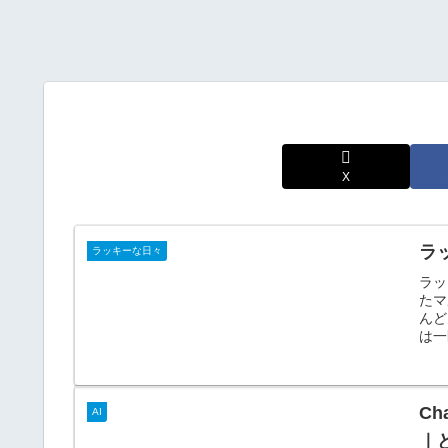
X
ラ
ラッキーな日々
ラッ
たマ
んど
は一
Ch
AI
｜