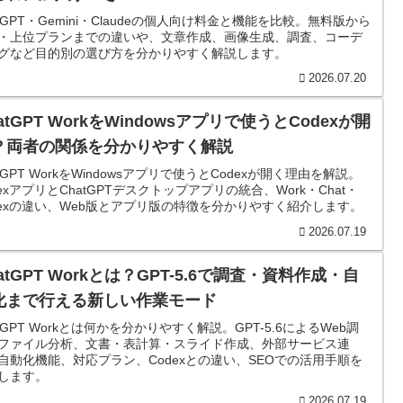
atGPT・Gemini・Claudeの個人向け料金と機能を比較。無料版から
・上位プランまでの違いや、文章作成、画像生成、調査、コーデ
グなど目的別の選び方を分かりやすく解説します。
2026.07.20
atGPT WorkをWindowsアプリで使うとCodexが開
？両者の関係を分かりやすく解説
atGPT WorkをWindowsアプリで使うとCodexが開く理由を解説。
dexアプリとChatGPTデスクトップアプリの統合、Work・Chat・
dexの違い、Web版とアプリ版の特徴を分かりやすく紹介します。
2026.07.19
atGPT Workとは？GPT-5.6で調査・資料作成・自
化まで行える新しい作業モード
atGPT Workとは何かを分かりやすく解説。GPT-5.6によるWeb調
ファイル分析、文書・表計算・スライド作成、外部サービス連
自動化機能、対応プラン、Codexとの違い、SEOでの活用手順を
します。
2026.07.19