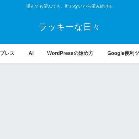
望んでも望んでも、叶わないから望み続ける
ラッキーな日々
プレス
AI
WordPressの始め方
Google便