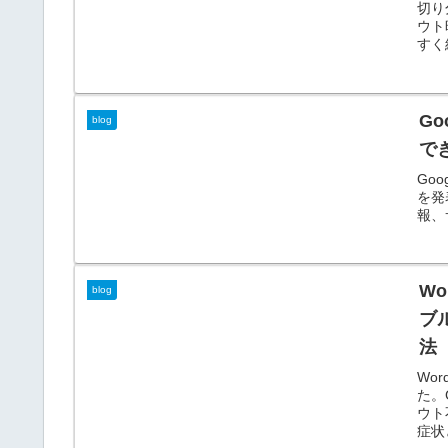
切り
ウト
すく
G
blog
で
Goo
を発
報、
W
blog
ブ
法
Wo
た。G
ウト
症状