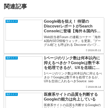
関連記事
Google砲を狙え！ 待望の
海外ＳＥＯ
DiscoverレポートがSearch
Consoleに登場【海外＆国内SEO
情報ウォッチ】
Web担当者Forum の連載コーナー「海外
&国内SEO情報ウォッチ」を更新。“グー
グル砲”とも呼ばれる Discover のパフォ
ーマンスレポートが Search Console に
2019.05.11
登場。人気記事の特徴を見つけ出せばグ
ーグル砲も狙えるかも...
1ページのリンク数は何本以内に
海外ＳＥＯ
抑えるべきか？Googleは数千本
を処理できるが、UXを念頭に入
れるべき
1ページのリンク数は何本以内に抑えるべ
きか？Googleは数千本を処理できるが、
UXを念頭に入れるべきSource: seo
2019.06.14
医療系サイトの品質を判断する
海外ＳＥＯ
Googleの能力は向上している
医療系サイトの品質を判断するGoogleの