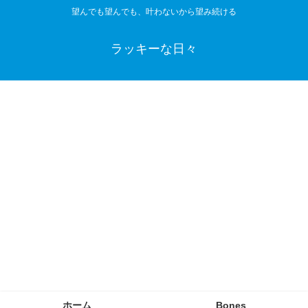
望んでも望んでも、叶わないから望み続ける
ラッキーな日々
ホーム
Bones