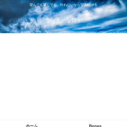
望んでも望んでも、叶わないから望み続ける
ラッキーな日々
ホーム
Bones