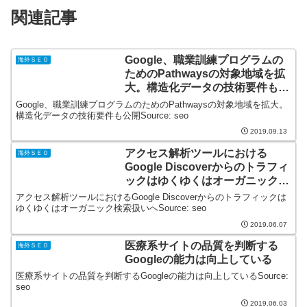
関連記事
Google、職業訓練プログラムの
海外ＳＥＯ
ためのPathwaysの対象地域を拡
大。構造化データの技術要件も公
開
Google、職業訓練プログラムのためのPathwaysの対象地域を拡大。
構造化データの技術要件も公開Source: seo
2019.09.13
アクセス解析ツールにおける
海外ＳＥＯ
Google Discoverからのトラフィ
ックはゆくゆくはオーガニック検
索扱いへ
アクセス解析ツールにおけるGoogle Discoverからのトラフィックは
ゆくゆくはオーガニック検索扱いへSource: seo
2019.06.07
医療系サイトの品質を判断する
海外ＳＥＯ
Googleの能力は向上している
医療系サイトの品質を判断するGoogleの能力は向上しているSource:
seo
2019.06.03