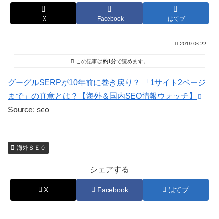
X
Facebook
はてブ
2019.06.22
この記事は
約1分
で読めます。
グーグルSERPが10年前に巻き戻り？ 「1サイト2ページ
まで」の真意とは？【海外＆国内SEO情報ウォッチ】
Source: seo
海外ＳＥＯ
シェアする
X
Facebook
はてブ