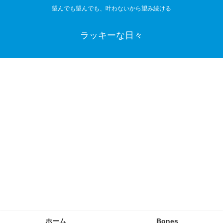
望んでも望んでも、叶わないから望み続ける
ラッキーな日々
ホーム
Bones