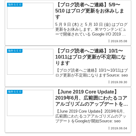
【ブログ読者へご連絡】5/9〜
海外ＳＥＯ
5/10 はブログ更新をお休みしま
す
5 月 9 日 (木) と 5 月 10 日 (金) はブログ
更新をお休みします。米マウンテンビュ
ーで開催されている Google I/O 2019 に
参加中です。投稿 【ブログ読者へご連
2019.05.08
絡】5/9〜5/10 はブログ更新をお休みしま
す は...
【ブログ読者へご連絡】10/1〜
海外ＳＥＯ
10/11はブログ更新が不定期にな
ります
【ブログ読者へご連絡】10/1〜10/11はブ
ログ更新が不定期になりますSource: seo
2019.09.30
【June 2019 Core Update】
海外ＳＥＯ
2019年6月、広範囲にわたるコア
アルゴリズムのアップデートを
Googleが開始
【June 2019 Core Update】2019年6月、
広範囲にわたるコアアルゴリズムのアッ
プデートをGoogleが開始Source: seo
2019.06.04