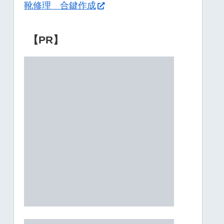
靴修理 合鍵作成
【PR】