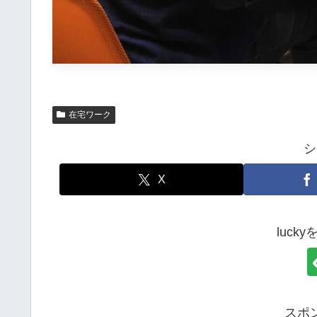
在宅ワーク
シ
X
luck
スポ