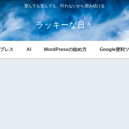
望んでも望んでも、叶わないから望み続ける
ラッキーな日々
プレス
AI
WordPressの始め方
Google便