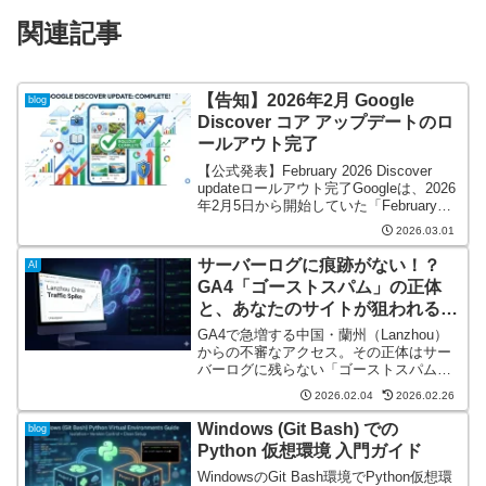
関連記事
【告知】2026年2月 Google
blog
Discover コア アップデートのロ
ールアウト完了
【公式発表】February 2026 Discover
updateロールアウト完了Googleは、2026
年2月5日から開始していた「February
2026 Discover update」が、2月27日に無
2026.03.01
事完了したことを発表しま...
サーバーログに痕跡がない！？
AI
GA4「ゴーストスパム」の正体
と、あなたのサイトが狙われる理
由
GA4で急増する中国・蘭州（Lanzhou）
からの不審なアクセス。その正体はサー
バーログに残らない「ゴーストスパム」
です。ノイズを排除して正確なデータ分
2026.02.04
2026.02.26
析を取り戻しましょう。
Windows (Git Bash) での
blog
Python 仮想環境 入門ガイド
WindowsのGit Bash環境でPython仮想環