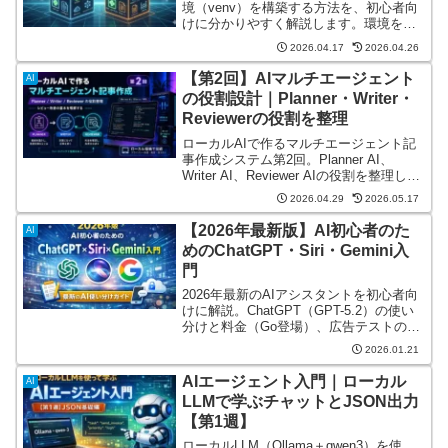
境（venv）を構築する方法を、初心者向
けに分かりやすく解説します。環境を汚
さない作成・有効化の手順から、実務で
2026.04.17
2026.04.26
役立つコマンド一覧、よくあるエラーの
対処法まで網羅。この記事一冊で、スム
【第2回】AIマルチエージェント
AI
ーズな開発環境が手に入ります。
の役割設計｜Planner・Writer・
Reviewerの役割を整理
ローカルAIで作るマルチエージェント記
事作成システム第2回。Planner AI、
Writer AI、Reviewer AIの役割を整理し、
記事作成の品質を安定させるための考え
2026.04.29
2026.05.17
方、レビュー再チェック、出力ルールの
重要性を解説します。
【2026年最新版】AI初心者のた
AI
めのChatGPT・Siri・Gemini入
門
2026年最新のAIアシスタントを初心者向
けに解説。ChatGPT（GPT-5.2）の使い
分けと料金（Go登場）、広告テストの考
え方、SiriがGemini採用で何が変わるかを
2026.01.21
やさしく紹介。
AIエージェント入門｜ローカル
AI
LLMで学ぶチャットとJSON出力
【第1週】
ローカルLLM（Ollama＋qwen3）を使