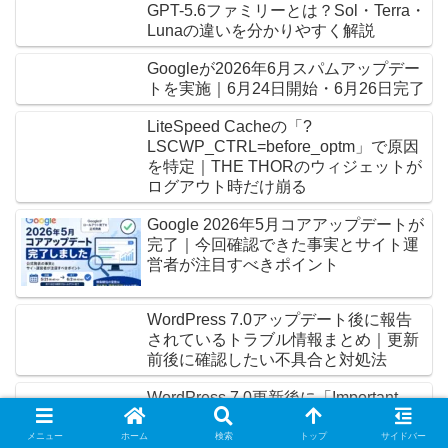
GPT-5.6ファミリーとは？Sol・Terra・
Lunaの違いを分かりやすく解説
Googleが2026年6月スパムアップデー
トを実施｜6月24日開始・6月26日完了
LiteSpeed Cacheの「?
LSCWP_CTRL=before_optm」で原因
を特定｜THE THORのウィジェットが
ログアウト時だけ崩る
Google 2026年5月コアアップデートが
完了｜今回確認できた事実とサイト運
営者が注目すべきポイント
WordPress 7.0アップデート後に報告
されているトラブル情報まとめ｜更新
前後に確認したい不具合と対処法
WordPress 7.0更新後に「Important
Notice from the WordPress org Plugins
Team」が表示
メニュー
ホーム
検索
トップ
サイドバー