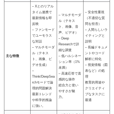
– Xとのリアル
タイム連携で
– 安全性重視
– マルチモーダ
最新情報を即
（不適切な質
ル（テキス
反映
問を拒否）
ト、画像、音
– ファンモード
– 人間らしいラ
声、ビデオ）
でユーモラス
イティングと
– Deep
な対話
説明
Researchで詳
– マルチモーダ
– 長編ドキュメ
細な調査
ル（テキス
ントやコード
主な特徴
– 低ハルシネー
ト、画像、ビ
解析に特化
ション率（1%
デオ生成）
– 視覚情報（図
未満）
–
表など）の処
– 高速応答で直
Think/DeepSea
理
感的な操作
rchモードで論
教育的用途や
総合力と使い
理的問題解決
クリエイティ
やすさが魅
最新トレンド
ブなタスクに
力。
や科学的推論
最適
に強い。