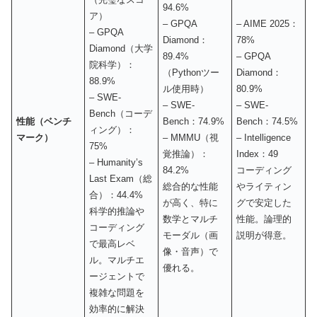
94.6%
ア）
– GPQA
– AIME 2025：
– GPQA
Diamond：
78%
Diamond（大学
89.4%
– GPQA
院科学）：
（Pythonツー
Diamond：
88.9%
ル使用時）
80.9%
– SWE-
– SWE-
– SWE-
Bench（コーデ
性能（ベンチ
Bench：74.9%
Bench：74.5%
ィング）：
マーク）
– MMMU（視
– Intelligence
75%
覚推論）：
Index：49
– Humanity’s
84.2%
コーディング
Last Exam（総
総合的な性能
やライティン
合）：44.4%
が高く、特に
グで安定した
科学的推論や
数学とマルチ
性能。論理的
コーディング
モーダル（画
説明が得意。
で最高レベ
像・音声）で
ル。マルチエ
優れる。
ージェントで
複雑な問題を
効率的に解決