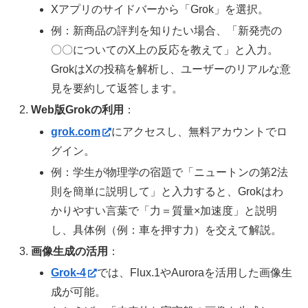
Xアプリのサイドバーから「Grok」を選択。
例：新商品の評判を知りたい場合、「新発売の
〇〇についてのX上の反応を教えて」と入力。
GrokはXの投稿を解析し、ユーザーのリアルな意
見を要約して返答します。
Web版Grokの利用
：
grok.com
にアクセスし、無料アカウントでロ
グイン。
例：学生が物理学の宿題で「ニュートンの第2法
則を簡単に説明して」と入力すると、Grokはわ
かりやすい言葉で「力＝質量×加速度」と説明
し、具体例（例：車を押す力）を交えて解説。
画像生成の活用
：
Grok-4
では、Flux.1やAuroraを活用した画像生
成が可能。