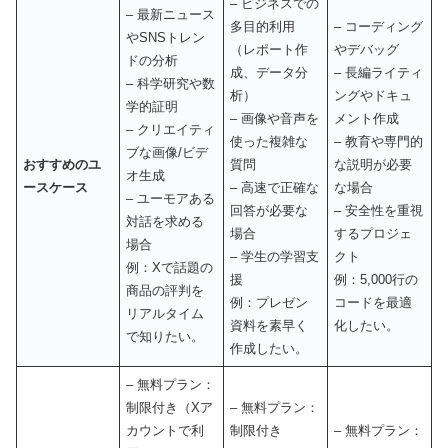
– ビジネスでの
– 最新ニュース
多目的利用
– コーディング
やSNSトレン
（レポート作
やデバッグ
ドの分析
成、データ分
– 長編ライティ
– 科学研究や数
析）
ングやドキュ
学的証明
– 画像や音声を
メント作成
– クリエイティ
使った複雑な
– 教育や専門的
ブな画像/ビデ
おすすめのユ
質問
な説明が必要
オ生成
ースケース
– 高速で正確な
な場合
– ユーモアある
回答が必要な
– 安全性を重視
対話を求める
場合
するプロジェ
場合
– 学生の学習支
クト
例：Xで話題の
援
例：5,000行の
商品の評判を
例：プレゼン
コードを最適
リアルタイム
資料を素早く
化したい。
で知りたい。
作成したい。
– 無料プラン：
制限付き（Xア
– 無料プラン：
カウントで利
制限付き
– 無料プラン：