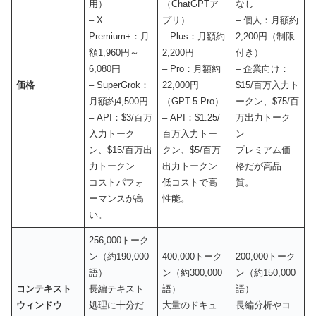
用）
（ChatGPTア
なし
– X
プリ）
– 個人：月額約
Premium+：月
– Plus：月額約
2,200円（制限
額1,960円～
2,200円
付き）
6,080円
– Pro：月額約
– 企業向け：
価格
– SuperGrok：
22,000円
$15/百万入力ト
月額約4,500円
（GPT-5 Pro）
ークン、$75/百
– API：$3/百万
– API：$1.25/
万出力トーク
入力トーク
百万入力トー
ン
ン、$15/百万出
クン、$5/百万
プレミアム価
力トークン
出力トークン
格だが高品
コストパフォ
低コストで高
質。
ーマンスが高
性能。
い。
256,000トーク
ン（約190,000
400,000トーク
200,000トーク
語）
ン（約300,000
ン（約150,000
コンテキスト
長編テキスト
語）
語）
ウィンドウ
処理に十分だ
大量のドキュ
長編分析やコ