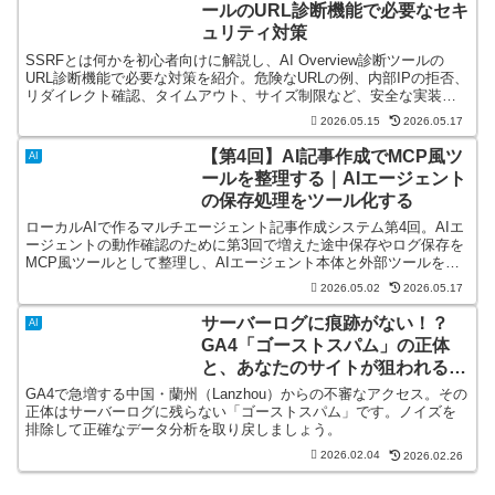
ールのURL診断機能で必要なセキ
ュリティ対策
SSRFとは何かを初心者向けに解説し、AI Overview診断ツールの
URL診断機能で必要な対策を紹介。危険なURLの例、内部IPの拒否、
リダイレクト確認、タイムアウト、サイズ制限など、安全な実装方
針を分かりやすく整理します。
2026.05.15
2026.05.17
【第4回】AI記事作成でMCP風ツ
AI
ールを整理する｜AIエージェント
の保存処理をツール化する
ローカルAIで作るマルチエージェント記事作成システム第4回。AIエ
ージェントの動作確認のために第3回で増えた途中保存やログ保存を
MCP風ツールとして整理し、AIエージェント本体と外部ツールを分
離する考え方を解説します。これによりAIエージェント本体の動き
2026.05.02
2026.05.17
が簡潔化し分かりやすくなります。
サーバーログに痕跡がない！？
AI
GA4「ゴーストスパム」の正体
と、あなたのサイトが狙われる理
由
GA4で急増する中国・蘭州（Lanzhou）からの不審なアクセス。その
正体はサーバーログに残らない「ゴーストスパム」です。ノイズを
排除して正確なデータ分析を取り戻しましょう。
2026.02.04
2026.02.26