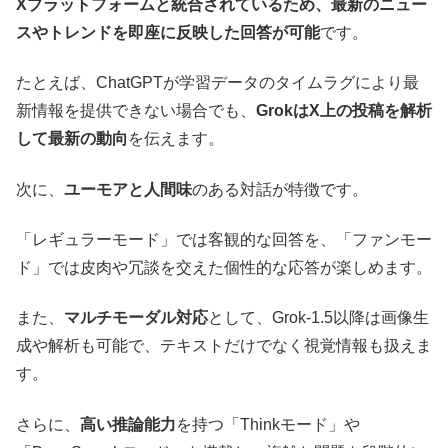
Xプラットフォームと統合されているため、最新のニュー
スやトレンドを即座に反映した回答が可能
です。
たとえば、ChatGPTが学習データのタイムラグにより最
新情報を提供できない場合でも、
GrokはX上の投稿を解析
して最新の動向
を伝えます。
次に、
ユーモアと人間味
のある対話が特徴です。
「レギュラーモード」では客観的な回答を、「ファンモー
ド」では皮肉や冗談を交えた個性的な応答が楽しめます。
また、
マルチモーダル対応
として、Grok-1.5以降は画像生
成や解析も可能で、テキストだけでなく視覚情報も扱えま
す。
さらに、
高い推論能力
を持つ「Thinkモード」や