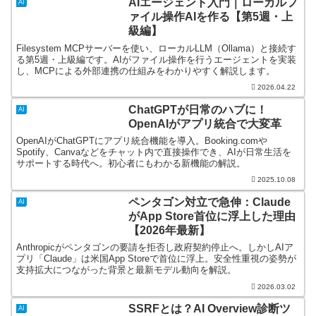
AIエージェント入門｜ローカルフ
AI
ァイル操作AIを作る【第5週・上
級編】
Filesystem MCPサーバーを使い、ローカルLLM（Ollama）と接続す
る第5週・上級編です。AIがファイル操作を行うエージェントを実装
し、MCPによる外部連携の仕組みをわかりやすく解説します。
2026.04.22
ChatGPTが日常のハブに！
AI
OpenAIがアプリ統合で大変革
OpenAIがChatGPTにアプリ統合機能を導入。Booking.comや
Spotify、Canvaなどをチャット内で直接操作でき、AIが日常生活を
サポートする時代へ。初心者にもわかる新機能の解説。
2025.10.08
ペンタゴン対立で急伸：Claude
AI
がApp Store首位に浮上した理由
【2026年最新】
Anthropicがペンタゴンの要請を拒否し政府契約停止へ。しかしAIア
プリ「Claude」は米国App Storeで首位に浮上。安全性重視の姿勢が
支持拡大につながった背景と最新モデル動向を解説。
2026.03.02
SSRFとは？AI Overview診断ツ
AI