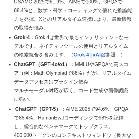
USAMO 2025で61.9%、AIMEで100%、GPQAで
88.4%と、数学・科学・コーディングで優れた推論能
力を発揮。Xとのリアルタイム連携により、最新情報
の取得が強み。
Grok-4
：Grok 4は世界で最もインテリジェントなモ
デルです。ネイティブツールの使用とリアルタイム
の検索統合を含みます。（
Grok 4 | xAI
参照。）
ChatGPT（GPT-4o/o1）
：MMLUやGPQAで高スコ
ア（例：Math Olympiadで86%）だが、リアルタイム
データアクセスはプラグイン依存。
マルチモーダル対応が広く、コード生成や画像認識
に強い。
ChatGPT（GPT-5）
：AIME 2025で94.6%、GPQA
で88.4%、HumanEvalコーディングで98%を記録
し、総合的なベンチマークでトップクラス。
400,000トークンのコンテキストウィンドウ（長大な