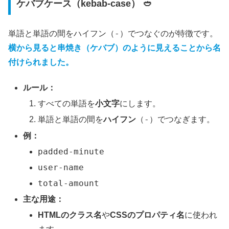
ケバブケース（kebab-case） 🥙
-
単語と単語の間をハイフン（
）でつなぐのが特徴です。
横から見ると串焼き（ケバブ）のように見えることから名
付けられました。
ルール：
すべての単語を
小文字
にします。
-
単語と単語の間を
ハイフン
（
）でつなぎます。
例：
padded-minute
user-name
total-amount
主な用途：
HTMLのクラス名
や
CSSのプロパティ名
に使われ