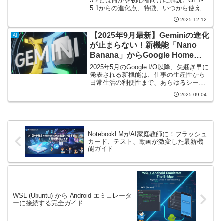
5.2とは何かを初心者向けに解説。GPT-
5.1からの進化点、特徴、いつから使える
か、ChatGPTでのGPT-5.2の切り替え
2025.12.12
方、勉強や仕事での具体的な活用法まで
わかりやすく紹介します。
【2025年9月最新】Geminiの進化
AI
が止まらない！新機能「Nano
Banana」からGoogle Home連
携まで解説
2025年5月のGoogle I/O以降、矢継ぎ早に
発表される新機能は、仕事の生産性から
日常生活の利便性まで、あらゆるシーン
を劇的に変える可能性を秘めています。
2025.09.04
この記事は、Gemini初心者の方に向け
て、2025年9月時点で絶対に知っておく
べき最新情報と、すぐに使える新機能の
使い方を、分かりやすく解説します。
NotebookLMがAI家庭教師に！フラッシュ
カード、テスト、動画が激変した最新機
能ガイド
WSL (Ubuntu) から Android エミュレータ
ーに接続する完全ガイド