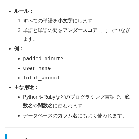
ルール：
すべての単語を
小文字
にします。
_
単語と単語の間を
アンダースコア
（
）でつなぎ
ます。
例：
padded_minute
user_name
total_amount
主な用途：
PythonやRubyなどのプログラミング言語で、
変
数名
や
関数名
に使われます。
データベースの
カラム名
にもよく使われます。