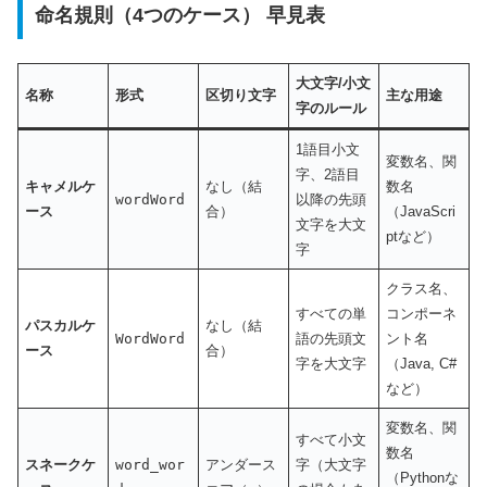
命名規則（4つのケース） 早見表
大文字/小文
名称
形式
区切り文字
主な用途
字のルール
1語目小文
変数名、関
字、2語目
キャメルケ
なし（結
数名
wordWord
以降の先頭
ース
合）
（JavaScri
文字を大文
ptなど）
字
クラス名、
すべての単
コンポーネ
パスカルケ
なし（結
WordWord
語の先頭文
ント名
ース
合）
字を大文字
（Java, C#
など）
変数名、関
すべて小文
数名
スネークケ
word_wor
アンダース
字（大文字
（Pythonな