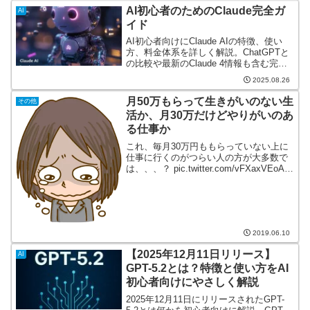
AI初心者のためのClaude完全ガ
AI
イド
AI初心者向けにClaude AIの特徴、使い
方、料金体系を詳しく解説。ChatGPTと
の比較や最新のClaude 4情報も含む完全
ガイド
2025.08.26
月50万もらって生きがいのない生
その他
活か、月30万だけどやりがいのあ
る仕事か
これ、毎月30万円ももらっていない上に
仕事に行くのがつらい人の方が大多数で
は、、、？ pic.twitter.com/vFXaxVEoAf
— うさぎもち(兔餅)6/15〜17🇹🇼
(@mochi2rabbit) 2019年6月9日阪急電車
で...
2019.06.10
【2025年12月11日リリース】
AI
GPT-5.2とは？特徴と使い方をAI
初心者向けにやさしく解説
2025年12月11日にリリースされたGPT-