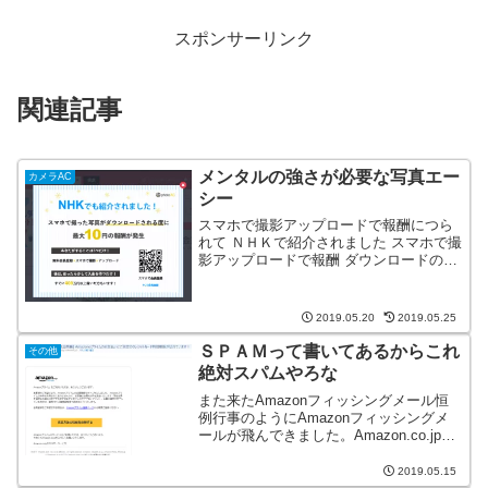
スポンサーリンク
関連記事
メンタルの強さが必要な写真エー
カメラAC
シー
スマホで撮影アップロードで報酬につら
れて ＮＨＫで紹介されました スマホで撮
影アップロードで報酬 ダウンロードのた
びに最大１０円という宣伝文句につられ
て、写真投稿をはじめました。はじめ
は、1日１０円くらいもらえたらいいなと
2019.05.20
2019.05.25
考えていたのですが...
ＳＰＡＭって書いてあるからこれ
その他
絶対スパムやろな
また来たAmazonフィッシングメール恒
例行事のようにAmazonフィッシングメ
ールが飛んできました。Amazon.co.jpか
らの連絡とフィッシングの見分け方につ
いて補足：フィッシングと思われるEメ
2019.05.15
ールを受信した場合は、stop-spoo...