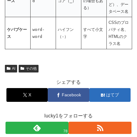
ース
d
コア（
_
）
の場合もあ
ど）、デー
る）
タベース名
CSSのプロ
ケバブケー
word-
ハイフン
すべて小文
パティ名、
ス
word
（
-
）
字
HTMLのク
ラス名
AI
その他
シェアする
X
Facebook
はてブ
lucky1をフォローする
78