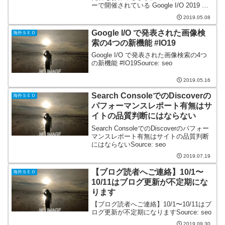
ーで開催されている Google I/O 2019 に
参加中です。投稿 【ブログ読者へご連
2019.05.08
絡】5/9〜5/10 はブログ更新をお休みしま
す は...
Google I/O で発表された画像検
海外ＳＥＯ
索の4つの新機能 #IO19
Google I/O で発表された画像検索の4つ
の新機能 #IO19Source: seo
2019.05.16
Search ConsoleでのDiscoverの
海外ＳＥＯ
パフォーマンスレポート有無はサ
イトの品質判断にはならない
Search ConsoleでのDiscoverのパフォー
マンスレポート有無はサイトの品質判断
にはならないSource: seo
2019.07.19
【ブログ読者へご連絡】10/1〜
海外ＳＥＯ
10/11はブログ更新が不定期にな
ります
【ブログ読者へご連絡】10/1〜10/11はブ
ログ更新が不定期になりますSource: seo
2019.09.30