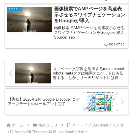
画像検索でAMPページを高速表
海外ＳＥＯ
示させるスワイプナビゲーション
をGoogleが導入
画像検索でAMPページを高速表示させる
スワイプナビゲーションをGoogleが導入
Source: seo
2019.07.26
スニペット文字数を制御するmax-snippet
robots metaタグは強調スニペットにも影
響する。しかしリッチリザルトには影響
しない
【告知】2026年2月 Google Discover コア
アップデートのロールアウト完了
ホーム
海外ＳＥＯ
ネイティブLazy-loadよりスゴ
イ!? Android版Chromeが自動Lazy-loadをサポート