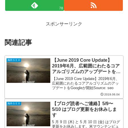
78
スポンサーリンク
関連記事
【June 2019 Core Update】
海外ＳＥＯ
2019年6月、広範囲にわたるコア
アルゴリズムのアップデートを
Googleが開始
【June 2019 Core Update】2019年6月、
広範囲にわたるコアアルゴリズムのアッ
プデートをGoogleが開始Source: seo
2019.06.04
【ブログ読者へご連絡】5/9〜
海外ＳＥＯ
5/10 はブログ更新をお休みしま
す
5 月 9 日 (木) と 5 月 10 日 (金) はブログ
更新をお休みします。米マウンテンビュ