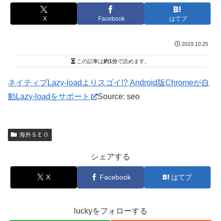
X
Facebook
はてブ
2019.10.25
この記事は
約1分
で読めます。
ネイティブLazy-loadよりスゴイ!? Android版Chromeが自
動Lazy-loadをサポート
Source: seo
海外ＳＥＯ
シェアする
X
Facebook
はてブ
luckyをフォローする