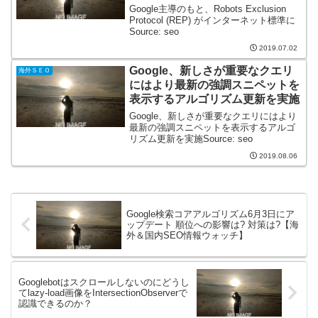
Google主導のもと、Robots Exclusion
Protocol (REP) がインターネット標準に
Source: seo
2019.07.02
Google、新しさが重要なクエリ
海外ＳＥＯ
にはより最新の強調スニペットを
表示するアルゴリズム更新を実施
Google、新しさが重要なクエリにはより
最新の強調スニペットを表示するアルゴ
リズム更新を実施Source: seo
2019.08.06
Google検索コアアルゴリズム6月3日にア
ップデート 順位への影響は? 対策は?【海
外＆国内SEO情報ウォッチ】
Googlebotはスクロールしないのにどうし
てlazy-load画像をIntersectionObserverで
認識できるのか？