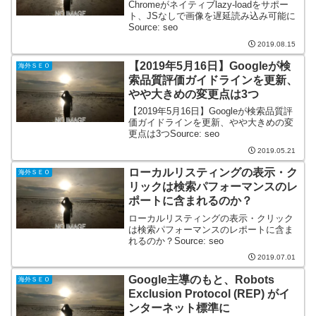
Chromeがネイティブlazy-loadをサポー
ト、JSなしで画像を遅延読み込み可能に
Source: seo
2019.08.15
【2019年5月16日】Googleが検
海外ＳＥＯ
索品質評価ガイドラインを更新、
やや大きめの変更点は3つ
【2019年5月16日】Googleが検索品質評
価ガイドラインを更新、やや大きめの変
更点は3つSource: seo
2019.05.21
ローカルリスティングの表示・ク
海外ＳＥＯ
リックは検索パフォーマンスのレ
ポートに含まれるのか？
ローカルリスティングの表示・クリック
は検索パフォーマンスのレポートに含ま
れるのか？Source: seo
2019.07.01
Google主導のもと、Robots
海外ＳＥＯ
Exclusion Protocol (REP) がイ
ンターネット標準に