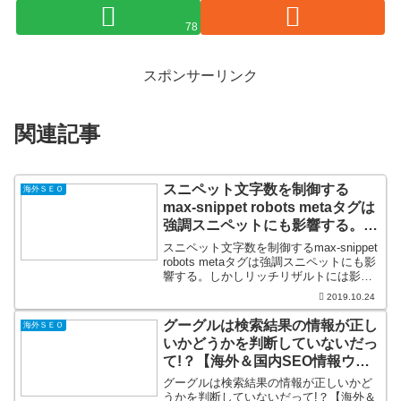
78
スポンサーリンク
関連記事
スニペット文字数を制御する
海外ＳＥＯ
max-snippet robots metaタグは
強調スニペットにも影響する。し
かしリッチリザルトには影響しな
スニペット文字数を制御するmax-snippet
い
robots metaタグは強調スニペットにも影
響する。しかしリッチリザルトには影響
しないSource: seo
2019.10.24
グーグルは検索結果の情報が正し
海外ＳＥＯ
いかどうかを判断していないだっ
て!？【海外＆国内SEO情報ウォ
ッチ】
グーグルは検索結果の情報が正しいかど
うかを判断していないだって!？【海外＆