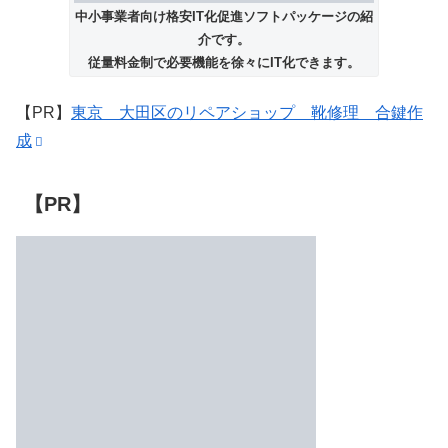
中小事業者向け格安IT化促進ソフトパッケージの紹
介です。
従量料金制で必要機能を徐々にIT化できます。
【PR】
東京 大田区のリペアショップ 靴修理 合鍵作
成
【PR】