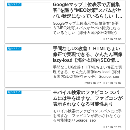
Googleマップ上位表示で店舗集
海外ＳＥＯ
客”を謳う“MEO対策”スパムがヤ
バい状況になっているらしい【海
外＆国内SEO情報ウォッチ】
Googleマップ上位表示で店舗集客”を謳
う“MEO対策”スパムがヤバい状況になっ
ているらしい【海外＆国内SEO情報ウォ
ッチ】Source: seo
2019.07.06
手間なしUX改善！ HTMLちょい
海外ＳＥＯ
修正で実現できる、かんたん画像
lazy-load【海外＆国内SEO情報
ウォッチ】
手間なしUX改善！ HTMLちょい修正で実
現できる、かんたん画像lazy-load【海外
＆国内SEO情報ウォッチ】Source: seo
2019.09.07
2019.09.09
モバイル検索のファビコン スパ
海外ＳＥＯ
ムには手を出すな、ファビコンが
表示されなくなる可能性あり
モバイル検索のファビコン スパムには手
を出すな、ファビコンが表示されなくな
る可能性ありSource: seo
2019.05.28