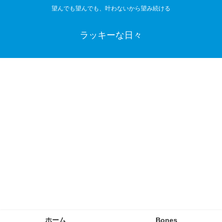
望んでも望んでも、叶わないから望み続ける
ラッキーな日々
ホーム
Bones