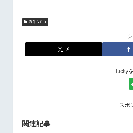
海外ＳＥＯ
シ
X
luck
スポ
関連記事