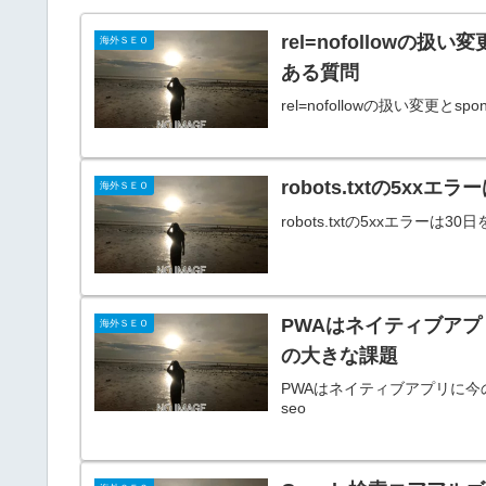
rel=nofollowの扱
海外ＳＥＯ
ある質問
rel=nofollowの扱い変更とs
robots.txtの5x
海外ＳＥＯ
robots.txtの5xxエラーは3
PWAはネイティブアプ
海外ＳＥＯ
の大きな課題
PWAはネイティブアプリに今の
seo