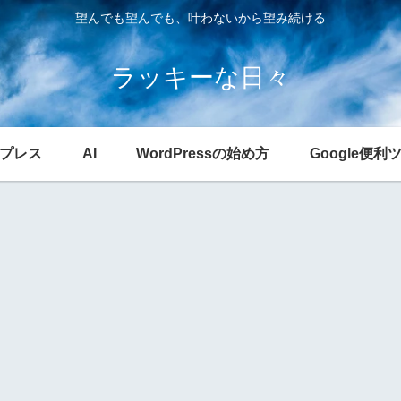
望んでも望んでも、叶わないから望み続ける
ラッキーな日々
プレス
AI
WordPressの始め方
Google便