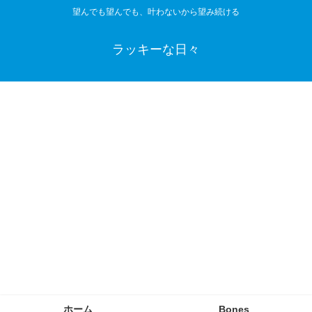
望んでも望んでも、叶わないから望み続ける
ラッキーな日々
ホーム
Bones