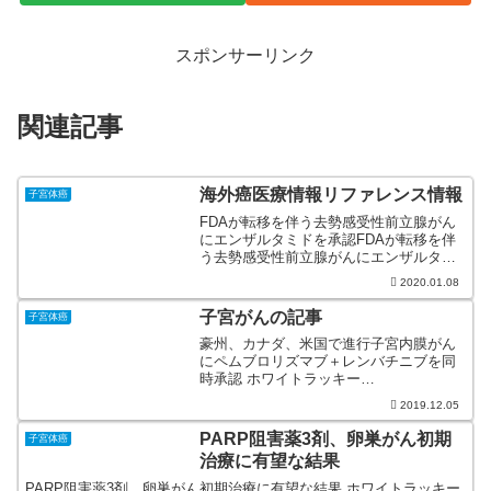
スポンサーリンク
関連記事
海外癌医療情報リファレンス情報
子宮体癌
FDAが転移を伴う去勢感受性前立腺がん
にエンザルタミドを承認FDAが転移を伴
う去勢感受性前立腺がんにエンザルタミ
ドを承認 ホワイトラッキー
2020.01.08
(@com32871430) January 8, 2020 FDAが
切除不能／転移HER2陽性乳が...
子宮がんの記事
子宮体癌
豪州、カナダ、米国で進行子宮内膜がん
にペムブロリズマブ＋レンバチニブを同
時承認 ホワイトラッキー
(@com32871430) December 5, 2019 スト
2019.12.05
レスは子宮頸がん患者の死亡率を高める
ホワイトラッキー (@com3287...
PARP阻害薬3剤、卵巣がん初期
子宮体癌
治療に有望な結果
PARP阻害薬3剤、卵巣がん初期治療に有望な結果 ホワイトラッキー