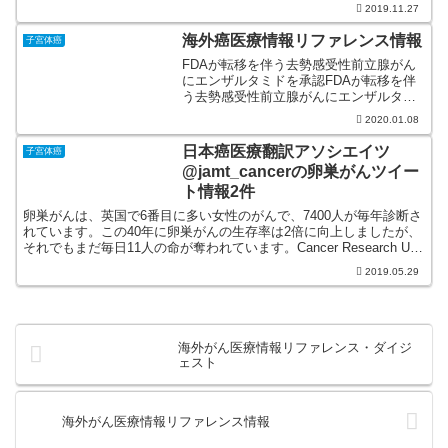
2019.11.27
海外癌医療情報リファレンス情報
子宮体癌
FDAが転移を伴う去勢感受性前立腺がん
にエンザルタミドを承認FDAが転移を伴
う去勢感受性前立腺がんにエンザルタミ
ドを承認 ホワイトラッキー
2020.01.08
(@com32871430) January 8, 2020 FDAが
切除不能／転移HER2陽性乳が...
日本癌医療翻訳アソシエイツ
子宮体癌
@jamt_cancerの卵巣がんツイー
ト情報2件
卵巣がんは、英国で6番目に多い女性のがんで、7400人が毎年診断さ
れています。この40年に卵巣がんの生存率は2倍に向上しましたが、
それでもまだ毎日11人の命が奪われています。Cancer Research UK
は、卵巣がんを撲滅するために日...
2019.05.29
海外がん医療情報リファレンス・ダイジ
ェスト
海外がん医療情報リファレンス情報