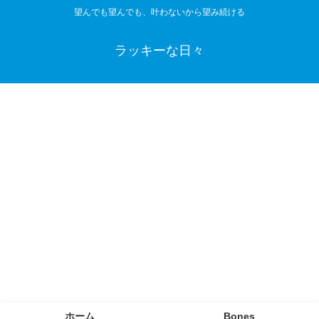
望んでも望んでも、叶わないから望み続ける
ラッキーな日々
ホーム
Bones