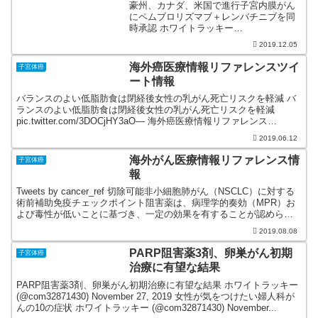
豪州、カナダ、米国で進行子宮内膜がん
にペムブロリズマブ＋レンバチニブを同
時承認 ホワイトラッキー
(@com32871430) December 5, 2019 スト
2019.12.05
レスは子宮頸がん患者の死亡率を高める
ホワイトラッキー (@com3287...
海外癌医療情報リファレンスツイ
子宮体癌
ート情報
バランスのよい低脂肪食は閉経後女性の乳がん死亡リスクを軽減 バ
ランスのよい低脂肪食は閉経後女性の乳がん死亡リスクを軽減
pic.twitter.com/3DOCjHY3aO— 海外癌医療情報リファレンス
(@cancer_ref) 2019...
2019.06.12
海外がん医療情報リファレンス情
子宮体癌
報
Tweets by cancer_ref 切除可能非小細胞肺がん（NSCLC）に対する
術前補助免疫チェックポイント阻害薬は、病理学的奏効（MPR）お
よび毒性が低いことに基づき、一定の効果を有することが認められ
ました。さらに研究が必要だと結論...
2019.08.08
PARP阻害薬3剤、卵巣がん初期
子宮体癌
治療に有望な結果
PARP阻害薬3剤、卵巣がん初期治療に有望な結果 ホワイトラッキー
(@com32871430) November 27, 2019 女性が気をつけたい婦人科が
んの10の症状 ホワイトラッキー (@com32871430) November...