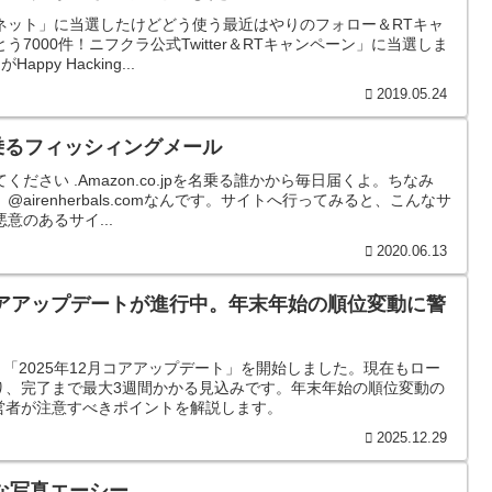
ネット」に当選したけどどう使う最近はやりのフォロー＆RTキャ
7000件！ニフクラ公式Twitter＆RTキャンペーン」に当選しま
py Hacking...
2019.05.24
名乗るフィッシィングメール
ださい .Amazon.co.jpを名乗る誰かから毎日届くよ。ちなみ
irenherbals.comなんです。サイトへ行ってみると、こんなサ
意のあるサイ...
2020.06.13
12月コアアップデートが進行中。年末年始の順位変動に警
1日より「2025年12月コアアップデート」を開始しました。現在もロー
り、完了まで最大3週間かかる見込みです。年末年始の順位変動の
営者が注意すべきポイントを解説します。
2025.12.29
な写真エーシー