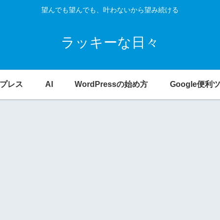
望んでも望んでも、叶わないから望み続ける
ラッキーな日々
プレス
AI
WordPressの始め方
Google便