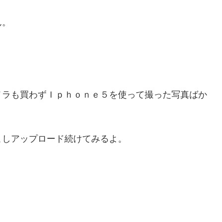
ん。
メラも買わずＩｐｈｏｎｅ５を使って撮った写真ばか
こしアップロード続けてみるよ。