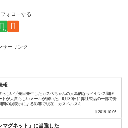
yをフォローする
78
ンサーリンク
続報
変らしいゾ先日発生したカスペちゃんの人為的なライセンス期限
ートが大変らしいメールが届いた。9月30日に弊社製品の一部で発
間の誤表示による影響で現在、カスペルスキ...
2019.10.06
ンマグネット」に当選した