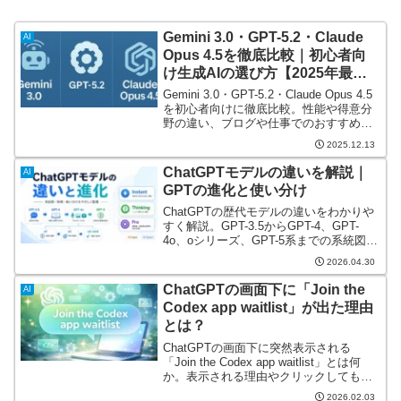
Gemini 3.0・GPT-5.2・Claude
AI
Opus 4.5を徹底比較｜初心者向
け生成AIの選び方【2025年最新
版】
Gemini 3.0・GPT-5.2・Claude Opus 4.5
を初心者向けに徹底比較。性能や得意分
野の違い、ブログや仕事でのおすすめAI
を分かりやすく解説します。【2025年最
2025.12.13
新版】
ChatGPTモデルの違いを解説｜
AI
GPTの進化と使い分け
ChatGPTの歴代モデルの違いをわかりや
すく解説。GPT-3.5からGPT-4、GPT-
4o、oシリーズ、GPT-5系までの系統図、
各モデルの動作の違い、今後の方向性、
2026.04.30
Claude・Geminiとの比較もわかりやすく
紹介します。
ChatGPTの画面下に「Join the
AI
Codex app waitlist」が出た理由
とは？
ChatGPTの画面下に突然表示される
「Join the Codex app waitlist」とは何
か。表示される理由やクリックしても安
全かどうかを、初心者向けに分かりやす
2026.02.03