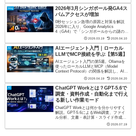
く解説します。
2026年3月シンガポール発GA4ス
blog
パムアクセスが増加
0秒セッション急増の原因と対策を解説
2026年に入り、Google Analytics
4（GA4）で「シンガポールからの謎のア
クセス」が急増しているという報告が増
2026.03.19
2026.04.10
えています。特に多くのサイトで共通し
ているのが、以下のような不自然なデー
AIエージェント入門｜ローカル
AI
タで...
LLMでMCP接続を学ぶ【第5週】
AIエージェント入門の第5週。Ollamaを
使ったローカルLLMとMCP（Model
Context Protocol）の関係を解説し、AIエ
ージェントが外部ツールやデータと連携
2026.04.19
2026.04.20
する仕組みの基本を理解します。
ChatGPT Workとは？GPT-5.6で
AI
調査・資料作成・自動化まで行え
る新しい作業モード
ChatGPT Workとは何かを分かりやすく
解説。GPT-5.6によるWeb調査、ファイ
ル分析、文書・表計算・スライド作成、
外部サービス連携、自動化機能、対応プ
2026.07.19
ラン、Codexとの違い、SEOでの活用手
順を紹介します。