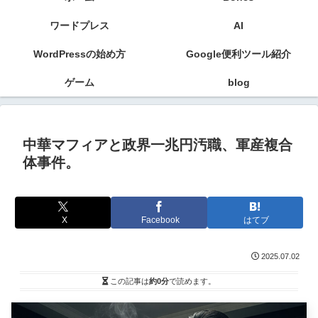
ワードプレス
AI
WordPressの始め方
Google便利ツール紹介
ゲーム
blog
中華マフィアと政界一兆円汚職、軍産複合
体事件。
X
Facebook
はてブ
2025.07.02
この記事は
約0分
で読めます。