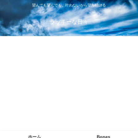
望んでも望んでも、叶わないから望み続ける
ラッキーな日々
ホーム
Bones