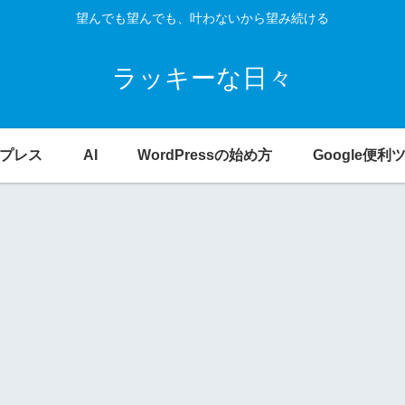
望んでも望んでも、叶わないから望み続ける
ラッキーな日々
プレス
AI
WordPressの始め方
Google便