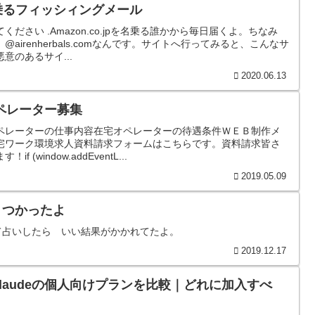
名乗るフィッシィングメール
ださい .Amazon.co.jpを名乗る誰かから毎日届くよ。ちなみ
irenherbals.comなんです。サイトへ行ってみると、こんなサ
意のあるサイ...
2020.06.13
ペレーター募集
ペレーターの仕事内容在宅オペレーターの待遇条件ＷＥＢ制作メ
宅ワーク環境求人資料請求フォームはこちらです。資料請求皆さ
(window.addEventL...
2019.05.09
トつかったよ
て占いしたら いい結果がかかれてたよ。
2019.12.17
i・Claudeの個人向けプランを比較｜どれに加入すべ