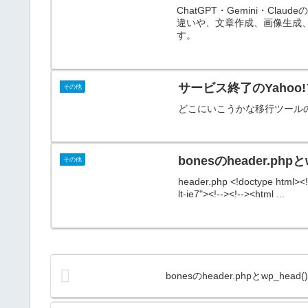
ChatGPT・Gemini・C
違いや、文章作成、画像生成
す。
サービス終了のYaho
その他
どこにいこうかな移行ツール
bonesのheader.phpとwp
その他
header.php <!doctype html><!-
lt-ie7"><!--><!--><html ...
bonesのheader.phpとwp_head()、/w