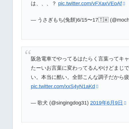
は、、、？
pic.twitter.com/vFXaxVEoAf
— うさぎもち(兔餅)6/15〜17🇹🇼 (@mochi2
阪急電車でやってるはたらく言葉ってキ
たーいお言葉に変わってるんやけどまじ
い。本当に酷い。全部こんな調子だから
pic.twitter.com/xxS4yN1aKd
— 歌犬 (@singingdog31)
2019年6月9日