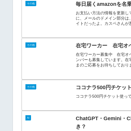
毎日届くamazonを
その他
お支払い方法の情報を更新してく
に、メールのドメイン部分は、@a
イトだったよ。カスペさんが悪
在宅ワーカー 在宅オ
その他
在宅ワーカー募集中 在宅オ
ンバーも募集しています。在
まのご応募をお待ちしております！if 
ココナラ500円チケッ
その他
ココナラ500円チケット使っ
ChatGPT・Gemin
AI
き？