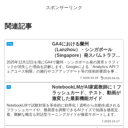
スポンサーリンク
関連記事
GA4における蘭州
blog
（Lanzhou）・シンガポール
（Singapore）発スパムトラフィ
ックの終息と今後の対応
2025年12月12日を境にGA4で蘭州・シンガポール発の異常トラフィ
ックが消失した理由を詳解します。Googleによる「Analytics APIフ
ェアユース制限」の施行やコアアップデート等の技術的要因を事実
に基づき分析。汚染データの対処法と今後の防御策を専門的知見か
2026.02.26
2026.04.01
ら解説します。
NotebookLMがAI家庭教師に！フ
AI
ラッシュカード、テスト、動画が
激変した最新機能ガイド
NotebookLMで試験対策を革命的に効率化！資料から自動生成される
フラッシュカードや、難易度を調整できるAIクイズで知識を徹底定
着。難解な概念も対話型ラーニングガイドが徹底サポートします。
2025.10.17