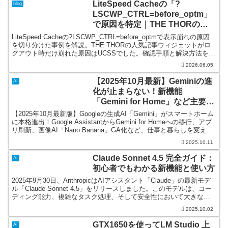
LiteSpeed Cacheの「?
blog
LSCWP_CTRL=before_optm」
で原因を特定｜THE THORのウ
ィジェットがログアウト時だけ崩
LiteSpeed Cacheの?LSCWP_CTRL=before_optmで表示崩れの原因
る
を切り分けた事例を解説。THE THORの人気記事ウィジェットがロ
グアウト時だけ崩れた原因はUCSSでした。確認手順と解決方法を分
かりやすく紹介します。
2026.06.05
【2025年10月最新】Geminiの進
AI
化が止まらない！新機能
「Gemini for Home」など主要ア
ップデートを解説
【2025年10月最新版】Googleの生成AI「Gemini」がスマートホーム
に本格進出！Google AssistantからGemini for Homeへの移行、アプ
リ刷新、画像AI「Nano Banana」GA化など、仕事と暮らしを変える
最新アップデートを徹底解説。
2025.10.11
Claude Sonnet 4.5 完全ガイド：
AI
初心者でもわかる新機能と使い方
2025年9月30日、AnthropicはAIアシスタント「Claude」の最新モデ
ル「Claude Sonnet 4.5」をリリースしました。このモデルは、コー
ディング能力、複雑なタスク処理、そして安全性において大きな進
化を遂げています。...
2025.10.02
GTX1650を使ってLM Studio 上
AI