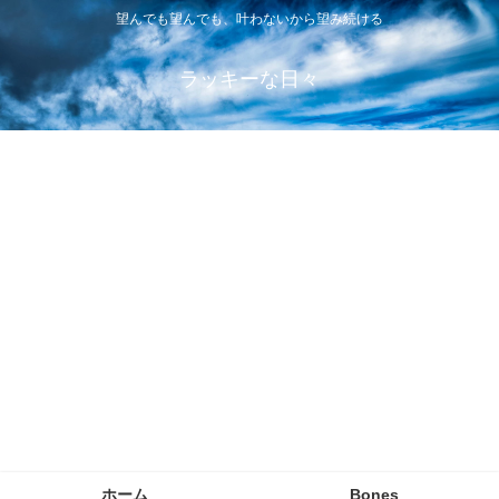
望んでも望んでも、叶わないから望み続ける
ラッキーな日々
ホーム
Bones