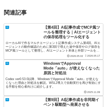
関連記事
【第4回】AI記事作成でMCP風ツ
AI
ールを整理する｜AIエージェント
の保存処理をツール化する
ローカルAIで作るマルチエージェント記事作成システム第4回。AIエ
ージェントの動作確認のために第3回で増えた途中保存やログ保存を
MCP風ツールとして整理し、AIエージェント本体と外部ツールを分
離する考え方を解説します。これによりAIエージェント本体の動き
2026.05.17
2026.05.02
が簡潔化し分かりやすくなります。
WindowsでApproval
AI
Mode「auto」が使えなくなった
原因と対処法
Codex ver0.53.0以降、WindowsでApproval Mode「auto」が使えな
くなった理由と対処法を解説。WSL2導入で自動実行を再び有効にす
る手順を初心者向けに紹介します。
2025.11.09
【第9回】AI記事作成を非同期イ
AI
ベント駆動型へ発展させる