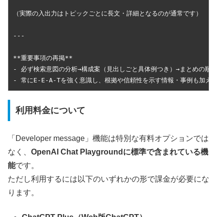
（実際の入出力はトピックごとに長文・詳細となるのが通常です）

---

**重要事項の再掲**  

- 必ず検索意図の分析→構成案（見出しごと具体例つき）→まとめの順で
- 常にE-E-A-Tを強く意識し、根拠や信頼性を示す情報・事例も加え
利用料金について
「Developer message」機能は特別な有料オプションでは
なく、
OpenAI Chat Playgroundに標準で含まれている機
能
です。
ただし利用するには以下のいずれかの形で課金が必要にな
ります。