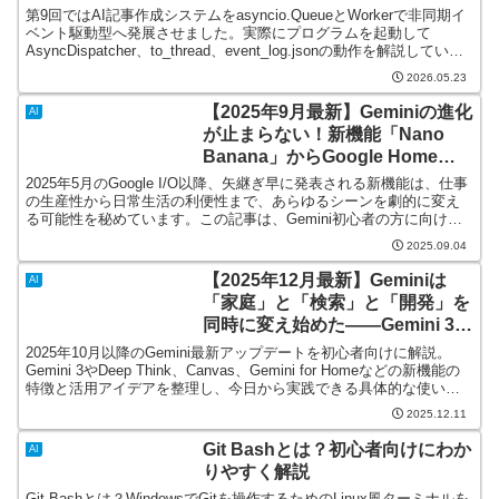
第9回ではAI記事作成システムをasyncio.QueueとWorkerで非同期イ
ベント駆動型へ発展させました。実際にプログラムを起動して
AsyncDispatcher、to_thread、event_log.jsonの動作を解説していま
す。
2026.05.23
【2025年9月最新】Geminiの進化
AI
が止まらない！新機能「Nano
Banana」からGoogle Home連
携まで解説
2025年5月のGoogle I/O以降、矢継ぎ早に発表される新機能は、仕事
の生産性から日常生活の利便性まで、あらゆるシーンを劇的に変え
る可能性を秘めています。この記事は、Gemini初心者の方に向け
て、2025年9月時点で絶対に知っておくべき最新情報と、すぐに使え
2025.09.04
る新機能の使い方を、分かりやすく解説します。
【2025年12月最新】Geminiは
AI
「家庭」と「検索」と「開発」を
同時に変え始めた――Gemini 3／
Gemini for Home／API変更点ま
2025年10月以降のGemini最新アップデートを初心者向けに解説。
とめ（初心者向け）
Gemini 3やDeep Think、Canvas、Gemini for Homeなどの新機能の
特徴と活用アイデアを整理し、今日から実践できる具体的な使い方
までわかりやすく紹介します。
2025.12.11
Git Bashとは？初心者向けにわか
AI
りやすく解説
Git Bashとは？WindowsでGitを操作するためのLinux風ターミナルを