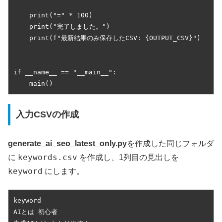
    print("=" * 100)

    print("完了しました。")

    print(f"最新結果のみ保存したCSV: {OUTPUT_CSV}")

if __name__ == "__main__":

    main()
入力CSVの作成
generate_ai_seo_latest_only.py
を作成した同じフォルダ
keywords.csv
に
を作成し、1列目の見出しを
keyword
にします。
keyword

AIとは 初心者
