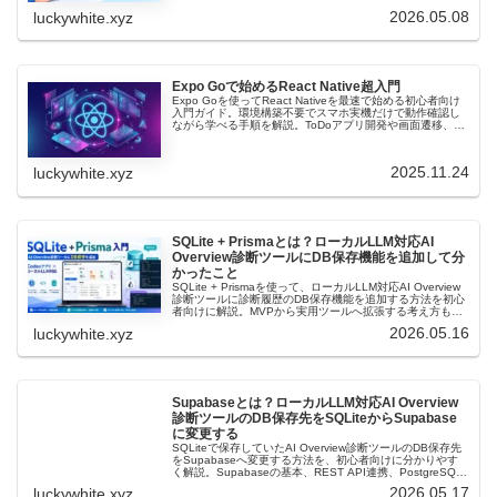
2026.05.08
luckywhite.xyz
Expo Goで始めるReact Native超入門
Expo Goを使ってReact Nativeを最速で始める初心者向け
入門ガイド。環境構築不要でスマホ実機だけで動作確認し
ながら学べる手順を解説。ToDoアプリ開発や画面遷移、デ
ータ保存など基礎から理解できます。
2025.11.24
luckywhite.xyz
SQLite + Prismaとは？ローカルLLM対応AI
Overview診断ツールにDB保存機能を追加して分
かったこと
SQLite + Prismaを使って、ローカルLLM対応AI Overview
診断ツールに診断履歴のDB保存機能を追加する方法を初心
者向けに解説。MVPから実用ツールへ拡張する考え方も紹
介します。
2026.05.16
luckywhite.xyz
Supabaseとは？ローカルLLM対応AI Overview
診断ツールのDB保存先をSQLiteからSupabase
に変更する
SQLiteで保存していたAI Overview診断ツールのDB保存先
をSupabaseへ変更する方法を、初心者向けに分かりやす
く解説。Supabaseの基本、REST API連携、PostgreSQL
保存の流れ、設定手順、注意点まで紹介します。
2026.05.17
luckywhite.xyz