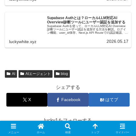
Supabase Authとは？ローカルLLM対応AI
Overview診断ツールにユーザー認証を追加する
Supabase Authを使って、ローカルLLM対応AI Overview
診断ツールにユーザー認証を追加する方法を解説。ログイ
ン機能、user_id保存、Next.js API Routeでの認証確認、
Supabase REST API連携、セキュリティ注意点まで初心
者向けに紹介します。
2026.05.17
luckywhite.xyz
AI
AIエージェント
blog
シェアする
X
Facebook
はてブ
lucky1をフォローする
メニュー
ホーム
検索
トップ
サイドバー
78