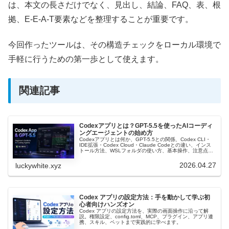
は、本文の長さだけでなく、見出し、結論、FAQ、表、根
拠、E-E-A-T要素などを整理することが重要です。
今回作ったツールは、その構造チェックをローカル環境で
手軽に行うための第一歩として使えます。
関連記事
Codexアプリとは？GPT-5.5を使ったAIコーディ
ングエージェントの始め方
Codexアプリとは何か、GPT-5.5との関係、Codex CLI・
IDE拡張・Codex Cloud・Claude Codeとの違い、インス
トール方法、WSLフォルダの使い方、基本操作、注意点を
初心者向けに解説します。
2026.04.27
luckywhite.xyz
Codex アプリの設定方法：手を動かして学ぶ初
心者向けハンズオン
Codex アプリの設定方法を、実際の画面操作に沿って解
説。権限設定、config.toml、MCP、プラグイン、アプリ連
携、スキル、ペットまで実践的に学べます。