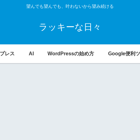
望んでも望んでも、叶わないから望み続ける
ラッキーな日々
プレス
AI
WordPressの始め方
Google便