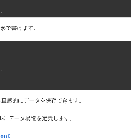
;
ような形で書けます。


ら直感的にデータを保存できます。
ルにデータ構造を定義します。
ion