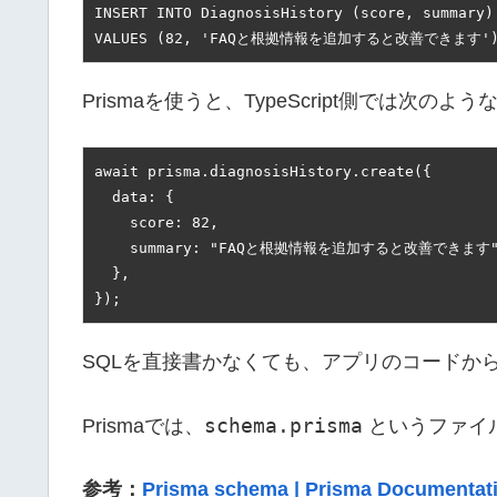
INSERT INTO DiagnosisHistory (score, summary)

VALUES (82, 'FAQと根拠情報を追加すると改善できます')
Prismaを使うと、TypeScript側では次の
await prisma.diagnosisHistory.create({

  data: {

    score: 82,

    summary: "FAQと根拠情報を追加すると改善できます",
  },

});
SQLを直接書かなくても、アプリのコードか
schema.prisma
Prismaでは、
というファイ
参考：
Prisma schema | Prisma Documentat