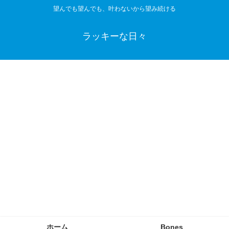
望んでも望んでも、叶わないから望み続ける
ラッキーな日々
ホーム
Bones