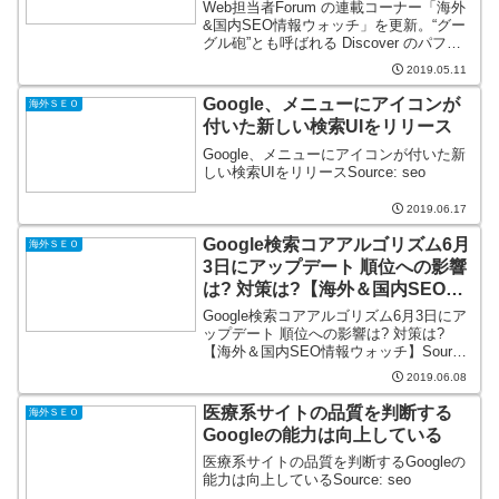
情報ウォッチ】
Web担当者Forum の連載コーナー「海外
&国内SEO情報ウォッチ」を更新。“グー
グル砲”とも呼ばれる Discover のパフォ
ーマンスレポートが Search Console に
2019.05.11
登場。人気記事の特徴を見つけ出せばグ
ーグル砲も狙えるかも...
Google、メニューにアイコンが
海外ＳＥＯ
付いた新しい検索UIをリリース
Google、メニューにアイコンが付いた新
しい検索UIをリリースSource: seo
2019.06.17
Google検索コアアルゴリズム6月
海外ＳＥＯ
3日にアップデート 順位への影響
は? 対策は?【海外＆国内SEO情
報ウォッチ】
Google検索コアアルゴリズム6月3日にア
ップデート 順位への影響は? 対策は?
【海外＆国内SEO情報ウォッチ】Source:
seo
2019.06.08
医療系サイトの品質を判断する
海外ＳＥＯ
Googleの能力は向上している
医療系サイトの品質を判断するGoogleの
能力は向上しているSource: seo