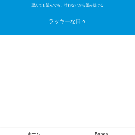
望んでも望んでも、叶わないから望み続ける
ラッキーな日々
ホーム
Bones