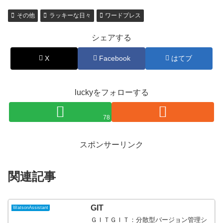
その他
ラッキーな日々
ワードプレス
シェアする
X
Facebook
はてブ
luckyをフォローする
78
スポンサーリンク
関連記事
GIT
WatsonAssistant
ＧＩＴＧＩＴ：分散型バージョン管理シ