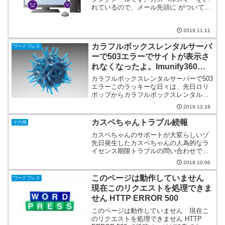
れているので、メール先頭に がついてま
す。（Kaspersky Anti-Spam は、SPAM
を検知し、マークを付与してユーザに送
信します。）情報はいろいろと出回...
2019.11.11
カラフルボックスレンタルサーバ
ワードプレス
ーで503エラーでサイトが表示さ
れなくなったよ。Imunify360に
感染ログが！
カラフルボックスレンタルサーバーで503
エラーこのラッキーな日々は、先日ロリ
ポップからカラフルボックスレンタルサ
ーバーへ引っ越ししたのですが、突然503
2019.12.18
エラーで表示されなくなったんだよん。
サーバーには、もう一つのサイトも使っ
カスペちゃんトラブル続報
その他
ているんだけどそ...
カスペちゃんのサポートが大変らしいゾ
先日発生したカスペちゃんの人為的なラ
イセンス期限トラブルの問い合わせでサ
ポートが大変らしいメールが届いた。9月
2019.10.06
30日に弊社製品の一部で発生いたしまし
た、ライセンス期間の誤表示による影響
このページは動作していません
ワードプレス
で現在、カスペルスキ...
現在このリクエストを処理できま
せん HTTP ERROR 500
このページは動作していません 現在こ
のリクエストを処理できません HTTP