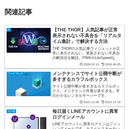
関連記事
【THE THOR】人気記事が正常
AI
表示されない不具合を「リアルタ
イム集計」で解決する方法
THE THORの人気記事ウィジェットが正
常に表示されない、更新されない不具合
の解決法を解説。PWAやLiteSpeedなど
のキャッシュクリアでも直らない原因は
2026.02.13
2026.06.05
「集計サイクル」にありました。リアル
タイム集計への切り替えなど、今すぐ試
メンテナンスでサイト公開中断が
ワードプレス
せる具体的な対処手順をまとめていま
多すぎるカラフルボックス
す。
サイト公開中断が多すぎるカラフルボッ
クス。メンテナンス作業が多すぎる。手
のかかるレンタルサーバーです。
2022.11.08
2022.11.19
毎日届くLINEアカウントに異常
その他
ログインメール
LINEアカウントに異常ログインはフィッ
シングメールです。カスペルスキーをい