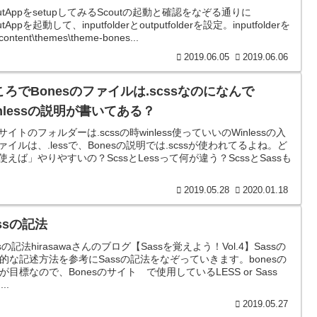
outAppをsetupしてみるScoutの起動と確認をなぞる通りに
utAppを起動して、inputfolderとoutputfolderを設定。inputfolderを
content\themes\theme-bones...
2019.06.05
2019.06.06
ころでBonesのファイルは.scssなのになんで
inlessの説明が書いてある？
サイトのフォルダーは.scssの時winless使っていいのWinlessの入
ァイルは、.lessで、Bonesの説明では.scssが使われてるよね。ど
使えば」やりやすいの？ScssとLessって何が違う？ScssとSassも
2019.05.28
2020.01.18
ssの記法
ssの記法hirasawaさんのブログ【Sassを覚えよう！Vol.4】Sassの
的な記述方法を参考にSassの記法をなぞっていきます。bonesの
が目標なので、Bonesのサイト で使用しているLESS or Sass
..
2019.05.27