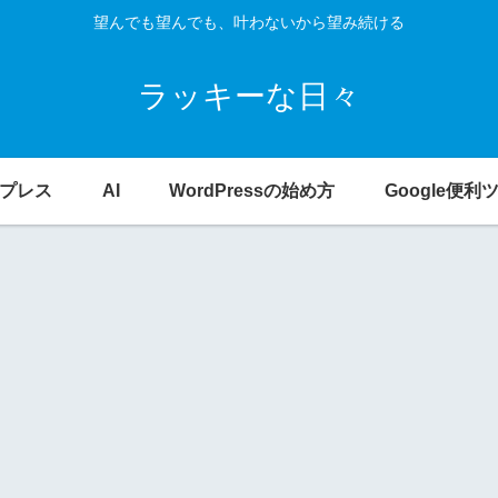
望んでも望んでも、叶わないから望み続ける
ラッキーな日々
プレス
AI
WordPressの始め方
Google便