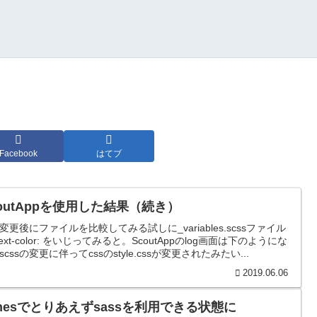
Facebook
はてブ
coutAppを使用した結果（続き）
ss変更後にファイルを比較してみる試しに_variables.scssファイル
text-color: をいじってみると。ScoutAppのlog画面は下のようにな
scssの変更に伴ってcssのstyle.cssが変更されたみたい...
2019.06.06
onesでとりあえずsassを利用できる状態に