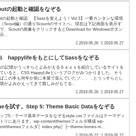
coutの起動と確認をなぞる
outの起動と確認 【Sassを覚えよう！Vol.3】一番カンタンな環境
（Scout編）の通りScountのサイトへ。現在は下記画面を表示す
で、Scoutの画像をクリックするとDownload for Windowsボタン
...
2019.05.26
2019.05.27
S happylifeをもとにしてSassをなぞる
ssの記憶がうっすらとよみがえるＳａｓｓを紹介しているサイトを
ていると、CSS HappyLifeというブログがみつかりました。そう
ばこの本も何年か前に本屋で並んでいたゾ．．．とうっすらとし
憶がよみがえってきて親しみがもてる...
2019.05.26
2019.05.27
neを試す。Step 5: Theme Basic Dataをなぞる
ップ5：テーマ基本データをなぞるstyle.cssファイルはテーマディ
トリにあります。wp-content/themesフォルダ構成 wp-
tent/themesフォルダ│ index.php│ ├─theme-bones-m...
2019.05.22
2019.05.27