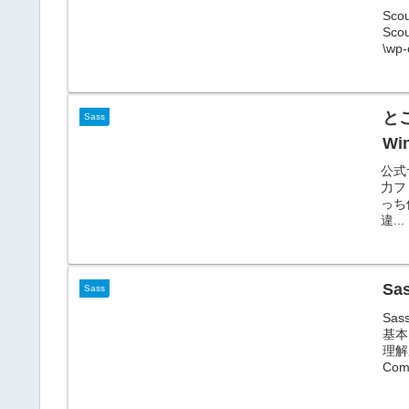
Sc
Sco
\wp-
と
Sass
W
公式
力フ
っち
違...
Sa
Sass
Sa
基本
理解
Com.