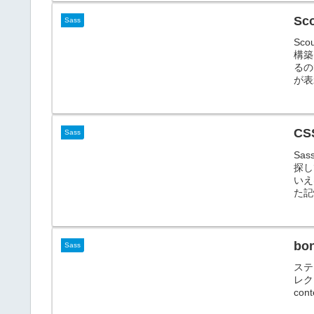
S
Sass
Sc
構築
るの
が表示
CS
Sass
Sa
探し
いえ
た記
bo
Sass
ステ
レク
con