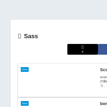
Sass
X
S
Sass
sc
の$
り、
b
Sass