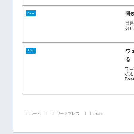
骨S
Sass
出典：
of t
ウ
Sass
る
ウェ
さえ
Bone
ホーム
ワードプレス
Sass