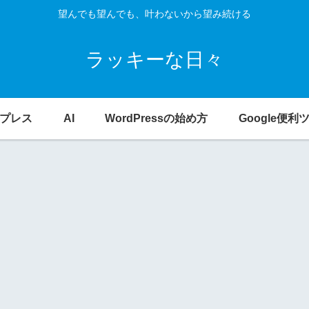
望んでも望んでも、叶わないから望み続ける
ラッキーな日々
プレス
AI
WordPressの始め方
Google便