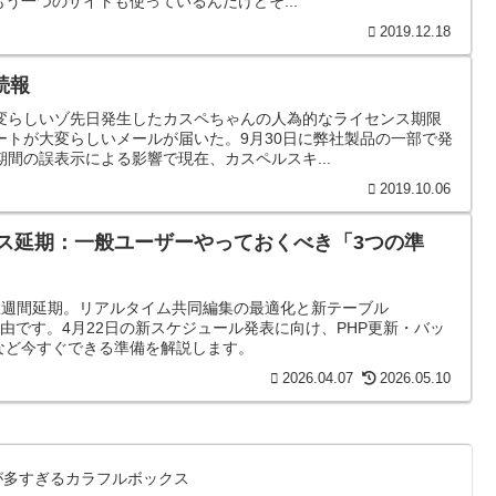
う一つのサイトも使っているんだけどそ...
2019.12.18
続報
変らしいゾ先日発生したカスペちゃんの人為的なライセンス期限
ートが大変らしいメールが届いた。9月30日に弊社製品の一部で発
間の誤表示による影響で現在、カスペルスキ...
2019.10.06
0 リリース延期：一般ユーザーやっておくべき「3つの準
リースが数週間延期。リアルタイム共同編集の最適化と新テーブル
」導入が理由です。4月22日の新スケジュール発表に向け、PHP更新・バッ
など今すぐできる準備を解説します。
2026.04.07
2026.05.10
が多すぎるカラフルボックス