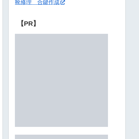
靴修理 合鍵作成
【PR】