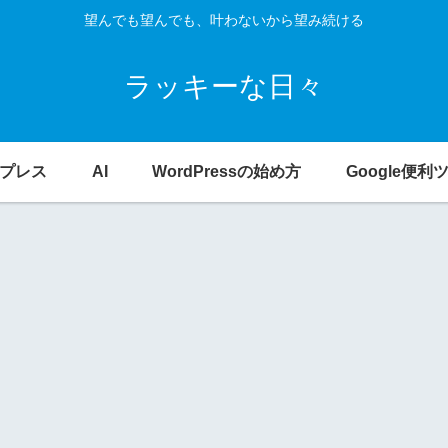
望んでも望んでも、叶わないから望み続ける
ラッキーな日々
プレス
AI
WordPressの始め方
Google便