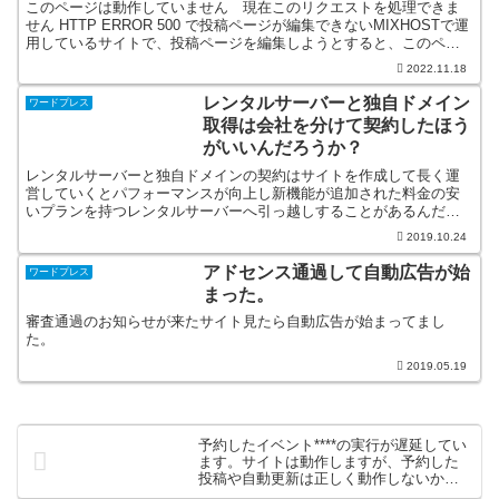
このページは動作していません 現在このリクエストを処理できま
せん HTTP ERROR 500 で投稿ページが編集できないMIXHOSTで運
用しているサイトで、投稿ページを編集しようとすると、このペー
ジは動作していません******.com...
2022.11.18
レンタルサーバーと独自ドメイン
ワードプレス
取得は会社を分けて契約したほう
がいいんだろうか？
レンタルサーバーと独自ドメインの契約はサイトを作成して長く運
営していくとパフォーマンスが向上し新機能が追加された料金の安
いプランを持つレンタルサーバーへ引っ越しすることがあるんだよ
ね。その時、ドメイン契約を残してレンタルサーバーの移転する
2019.10.24
と...
アドセンス通過して自動広告が始
ワードプレス
まった。
審査通過のお知らせが来たサイト見たら自動広告が始まってまし
た。
2019.05.19
予約したイベント****の実行が遅延してい
ます。サイトは動作しますが、予約した
投稿や自動更新は正しく動作しないかも
しれません