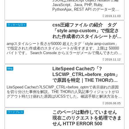
JSONはJavaScript Object Notaion の略
JavaScript、Java, PHP, Ruby,
PythonAjax, REST API のデーター交換
で使用。MIMEタイプ ：application/json
2019.11.03
エ...
css圧縮ファイル の紹介 タグ
ラッキーな日々
「style amp-custom」で指定さ
れた作成者のスタイルシートが長
すぎます。上限は 50000 バイト
ampスタイルシート長さが50000 超えたタグ「style amp-custom」
です。
で指定された作成者のスタイルシートが長すぎます。上限は 50000
バイトです。 Search Console からエラーがメールで飛んできたの
で、上記エラ...
2019.11.12
LiteSpeed Cacheの「?
blog
LSCWP_CTRL=before_optm」
で原因を特定｜THE THORのウ
ィジェットがログアウト時だけ崩
LiteSpeed Cacheの?LSCWP_CTRL=before_optmで表示崩れの原因
る
を切り分けた事例を解説。THE THORの人気記事ウィジェットがロ
グアウト時だけ崩れた原因はUCSSでした。確認手順と解決方法を分
かりやすく紹介します。
2026.06.05
このページは動作していません
ワードプレス
現在このリクエストを処理できま
せん HTTP ERROR 500