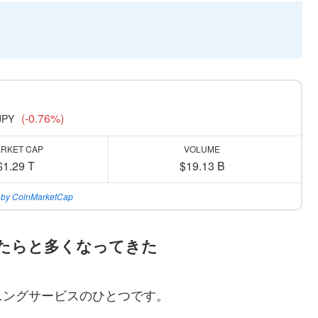
(-0.76%)
JPY
RKET CAP
VOLUME
$1.29 T
$19.13 B
 by CoinMarketCap
たらと多くなってきた
ニングサービスのひとつです。