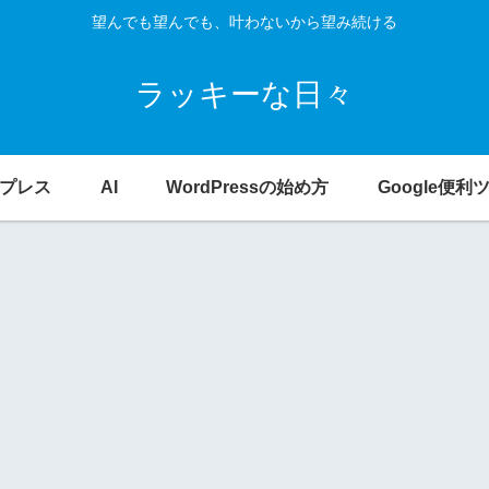
望んでも望んでも、叶わないから望み続ける
ラッキーな日々
プレス
AI
WordPressの始め方
Google便