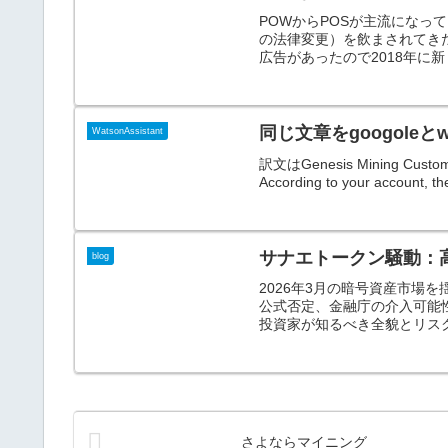
POWからPOSが主流にな
の法律変更）を飲まされてき
広告があったので2018年に新
同じ文章をgoogole
WatsonAssistant
訳文はGenesis Mining Custom
According to your account, the
サナエトークン騒動：
blog
2026年3月の暗号資産市場
公式否定、金融庁の介入可能
投資家が知るべき全貌とリス
さよならマイニング