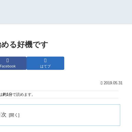
を始める好機です
Facebook
はてブ
2019.05.31
は
約1分
で読めます。
目次