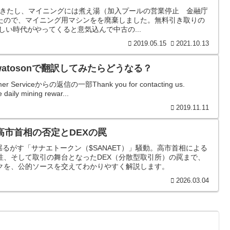
ってきたし、マイニングには煮え湯（加入プールの営業停止 金融庁
たので、マイニング用マシンをを廃棄しました。無料引き取りの
しい時代がやってくると意気込んで中古の...
2019.05.15
2021.10.13
とwatosonで翻訳してみたらどうなる？
er Serviceからの返信の一部Thank you for contacting us.​
 daily mining rewar...
2019.11.11
高市首相の否定とDEXの罠
を揺るがす「サナエトークン（$SANAET）」騒動。高市首相による
性、そして取引の舞台となったDEX（分散型取引所）の罠まで、
クを、公的ソースを交えてわかりやすく解説します。
2026.03.04