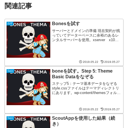
関連記事
Bonesを試す
自作
サーバーとドメインの準備 現在契約が残
っていてデーターベースに余裕のあるレ
ンタルサーバーを使用。xserver x10プ
ランの残り使用。 ワードプレスインスト
ール先ドメインは、サブドメイン作成し
て使用。使用中ドメインのサブドメイン
を利用。b...
2019.05.22
2019.05.27
boneを試す。Step 5: Theme
Sass
Basic Dataをなぞる
ステップ5：テーマ基本データをなぞる
style.cssファイルはテーマディレクトリ
にあります。wp-content/themesフォルダ
構成 wp-content/themesフォルダ│
index.php│ ├─theme-bones-m...
2019.05.22
2019.05.27
ScoutAppを使用した結果（続
Sass
き）