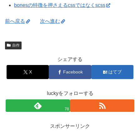
bonesの特徴を押さえる
cssではなくscss
前へ戻る
次へ進む
自作
シェアする
X
Facebook
はてブ
luckyをフォローする
78
スポンサーリンク