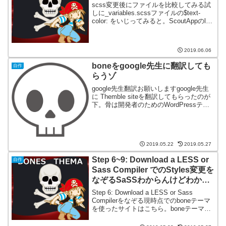
scss変更後にファイルを比較してみる試
しに_variables.scssファイルの$text-
color: をいじってみると。ScoutAppのlog
画面は下のようになり、scssの変更に伴
ってcssのstyle.cssが変更されたみたい...
2019.06.06
boneをgoogle先生に翻訳しても
自作
らうゾ
google先生翻訳お願いしますgoogle先生
に Themble siteを翻訳してもらったのが
下。骨は開発者のためのWordPressテー
マです最新のWeb標準を基に構築された
Bonesは、WordPressプロジェクトを開
始するための...
2019.05.22
2019.05.27
Step 6~9: Download a LESS or
自作
Sass Compiler でのStyles変更を
なぞるSaSSわからんけどわかっ
たことにする。
Step 6: Download a LESS or Sass
Compilerをなぞる現時点でのboneテーマ
を使ったサイトはこちら。boneテーマス
タイルは、wp-content/themes/theme-
bones-master/li...