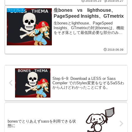
2019.05.23
2019.05.27
生bones vs lighthouse、
ワードプレス
PageSpeed Insights、GTmetrix
生bonesとlighthouse、PageSpeed
Insights、GTmetrixの対決bonesは、機能
をそぎ落として最低限必要な部分のみを
もったブランクテーマ（スターターテー
マ）ということで、さぞや無駄なく速い
かと思いlight...
2019.06.09
Step 6~9: Download a LESS or Sass
Compiler でのStyles変更をなぞるSaSSわ
からんけどわかったことにする。
bonesでとりあえずsassを利用できる状
態に