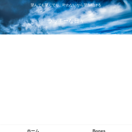
望んでも望んでも、叶わないから望み続ける
ラッキーな日々
ホーム
Bones