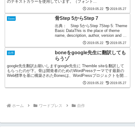
のテキストカラーを使用しています。（フォント...
2019.05.22
2019.05.27
骨Step 5からStep 7
Sass
出典： Step 5からStep 7Step 5: Theme
Basic DataThis is the place of theme
name, description, author, version and so
on. The s...
2019.05.22
2019.05.27
boneをgoogle先生に翻訳しても
自作
らうゾ
google先生翻訳お願いしますgoogle先生に Themble siteを翻訳して
もらったのが下。骨は開発者のためのWordPressテーマです最新の
Web標準を基に構築されたBonesは、WordPressプロジェクトを開始
するための...
2019.05.22
2019.05.27
ホーム
ワードプレス
自作