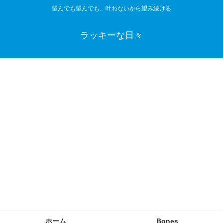
望んでも望んでも、叶わないから望み続ける
ラッキーな日々
ホーム
Bones