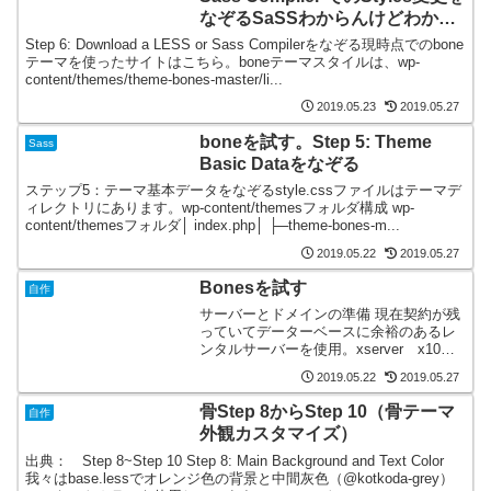
なぞるSaSSわからんけどわかっ
たことにする。
Step 6: Download a LESS or Sass Compilerをなぞる現時点でのbone
テーマを使ったサイトはこちら。boneテーマスタイルは、wp-
content/themes/theme-bones-master/li...
2019.05.23
2019.05.27
boneを試す。Step 5: Theme
Sass
Basic Dataをなぞる
ステップ5：テーマ基本データをなぞるstyle.cssファイルはテーマデ
ィレクトリにあります。wp-content/themesフォルダ構成 wp-
content/themesフォルダ│ index.php│ ├─theme-bones-m...
2019.05.22
2019.05.27
Bonesを試す
自作
サーバーとドメインの準備 現在契約が残
っていてデーターベースに余裕のあるレ
ンタルサーバーを使用。xserver x10プ
ランの残り使用。 ワードプレスインスト
2019.05.22
2019.05.27
ール先ドメインは、サブドメイン作成し
て使用。使用中ドメインのサブドメイン
骨Step 8からStep 10（骨テーマ
自作
を利用。b...
外観カスタマイズ）
出典： Step 8~Step 10 Step 8: Main Background and Text Color
我々はbase.lessでオレンジ色の背景と中間灰色（@kotkoda-grey）