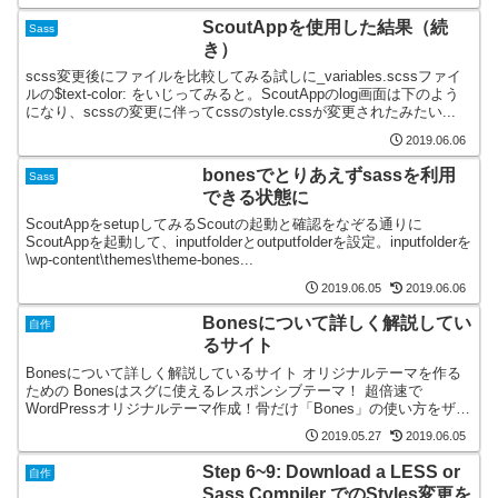
ScoutAppを使用した結果（続
Sass
き）
scss変更後にファイルを比較してみる試しに_variables.scssファイ
ルの$text-color: をいじってみると。ScoutAppのlog画面は下のよう
になり、scssの変更に伴ってcssのstyle.cssが変更されたみたい...
2019.06.06
bonesでとりあえずsassを利用
Sass
できる状態に
ScoutAppをsetupしてみるScoutの起動と確認をなぞる通りに
ScoutAppを起動して、inputfolderとoutputfolderを設定。inputfolderを
\wp-content\themes\theme-bones...
2019.06.05
2019.06.06
Bonesについて詳しく解説してい
自作
るサイト
Bonesについて詳しく解説しているサイト オリジナルテーマを作る
ための Bonesはスグに使えるレスポンシブテーマ！ 超倍速で
WordPressオリジナルテーマ作成！骨だけ「Bones」の使い方をザッ
クリと 八谷大岳の覚え書きブログ Wo...
2019.05.27
2019.06.05
Step 6~9: Download a LESS or
自作
Sass Compiler でのStyles変更を